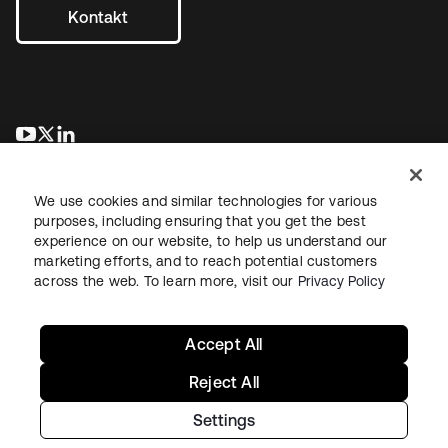
Kontakt
wird in einer neuen Registerkarte geöffnet
wird in einer neuen Registerkarte geöffnet
wird in einer neuen Registerkarte geöffnet
We use cookies and similar technologies for various
purposes, including ensuring that you get the best
experience on our website, to help us understand our
marketing efforts, and to reach potential customers
across the web. To learn more, visit our
Privacy Policy
Recht
Datenschutzrichtlinie
Nutzungsbedingungen
Sicherheit
Sitemap
Cookie-Einstellungen
Ihre Datenschutzoptionen
Accept All
Reject All
Settings
Copyright © 2026 Okta. Alle Rechte vorbehalten.