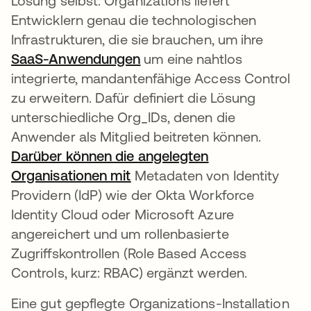
Lösung selbst: Organizations liefert
Entwicklern genau die technologischen
Infrastrukturen, die sie brauchen, um ihre
SaaS-Anwendungen
wird in einer neuen Registe
um eine nahtlos
integrierte, mandantenfähige Access Control
zu erweitern. Dafür definiert die Lösung
unterschiedliche Org_IDs, denen die
Anwender als Mitglied beitreten können.
Darüber können die angelegten
Organisationen mit
wird in einer neuen Register
Metadaten von Identity
Providern (IdP) wie der Okta Workforce
Identity Cloud oder Microsoft Azure
angereichert und um rollenbasierte
Zugriffskontrollen (Role Based Access
Controls, kurz: RBAC) ergänzt werden.
Eine gut gepflegte Organizations-Installation