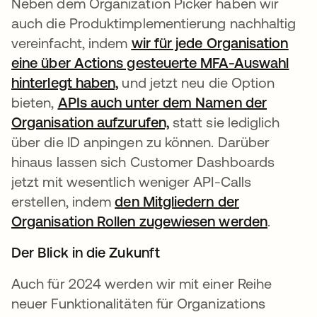
Neben dem Organization Picker haben wir
auch die Produktimplementierung nachhaltig
vereinfacht, indem
wir für jede Organisation
eine über Actions gesteuerte MFA-Auswahl
hinterlegt haben,
wird in einer neuen Registerka
und jetzt neu die Option
bieten,
APIs auch unter dem Namen der
Organisation aufzurufen,
wird in einer neuen Reg
statt sie lediglich
über die ID anpingen zu können. Darüber
hinaus lassen sich Customer Dashboards
jetzt mit wesentlich weniger API-Calls
erstellen, indem
den Mitgliedern der
Organisation Rollen zugewiesen werden
wird in
.
Der Blick in die Zukunft
Auch für 2024 werden wir mit einer Reihe
neuer Funktionalitäten für Organizations