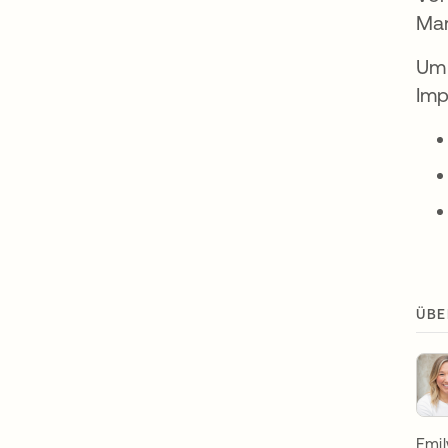
Mar
Um 
Imp
ÜBE
Emil