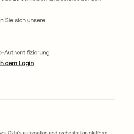
n Sie sich unsere
geöffnet
 einer neuen Registerkarte geöffnet
-Authentifizierung
ch dem Login
wird in einer neuen Registerkarte geö
ws, Okta’s automation and orchestration platform