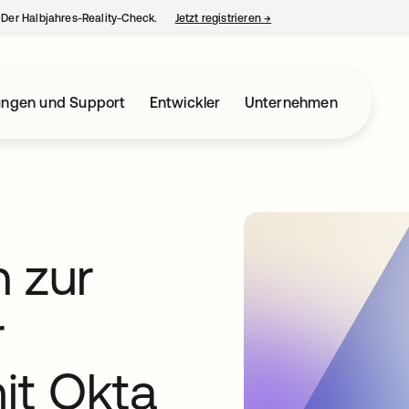
– Der Halbjahres-Reality-Check.
Jetzt registrieren
→
wird in einer neuen Regist
ungen und Support
Entwickler
Unternehmen
 zur
r
mit Okta