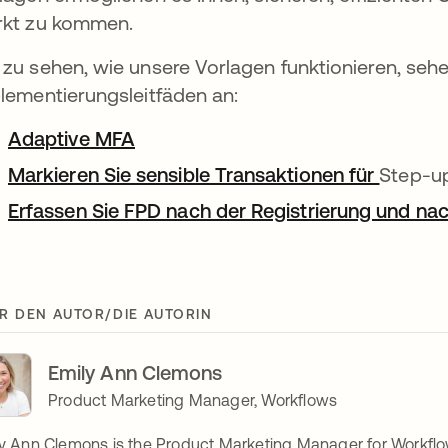
kt zu kommen.
zu sehen, wie unsere Vorlagen funktionieren, sehe
lementierungsleitfäden an:
Adaptive MFA
wird in einer neuen Registerkarte 
Markieren Sie sensible Transaktionen für
wird in
Step-up
Erfassen Sie FPD nach der Registrierung und na
R DEN AUTOR/DIE AUTORIN
Emily Ann Clemons
Product Marketing Manager, Workflows
y Ann Clemons is the Product Marketing Manager for Workflo