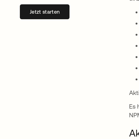
Jetzt starten
wird in einer neuen Registerkarte geöff
Akt
Es 
NPM
Ak