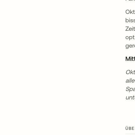
Okt
bis
Zei
opt
ger
Mit
Okt
all
Spa
unt
ÜBE