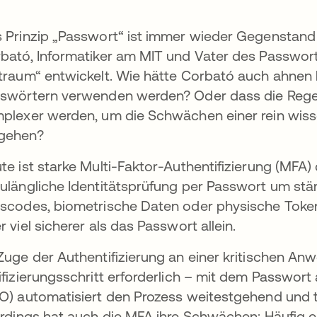
 Prinzip „Passwort“ ist immer wieder Gegenstand h
bató, Informatiker am MIT und Vater des Passworts
traum“ entwickelt. Wie hätte Corbató auch ahnen
swörtern verwenden werden? Oder dass die Regel
plexer werden, um die Schwächen einer rein wisse
gehen?
te ist starke Multi-Faktor-Authentifizierung (MFA) 
ulängliche Identitätsprüfung per Passwort um stä
scodes, biometrische Daten oder physische Token.
r viel sicherer als das Passwort allein.
net
Zuge der Authentifizierung an einer kritischen Anw
ifizierungsschritt erforderlich – mit dem Passwort a
O) automatisiert den Prozess weitestgehend und tr
erdings hat auch die MFA ihre Schwächen: Häufig e