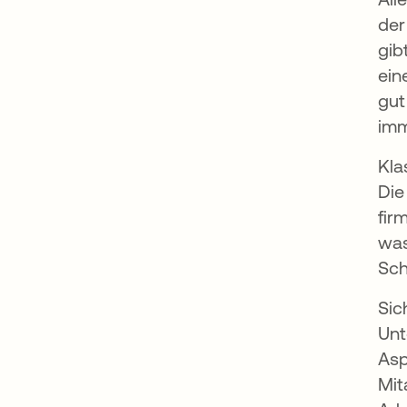
der
gib
ein
gut
imm
Kla
Die
fir
was
Sch
Sic
Unt
Asp
Mit