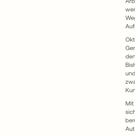
Arb
wer
Weg
Auf
Okt
Ger
den
Bis
und
zwa
Kun
Mit
sic
ber
Aut