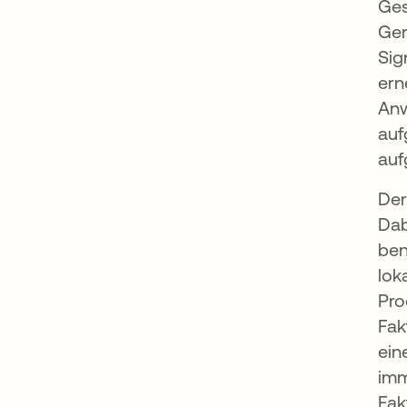
Ges
Ger
Sig
ern
Anw
auf
auf
Der
Dab
ben
lok
Pro
Fak
ein
imm
Fak