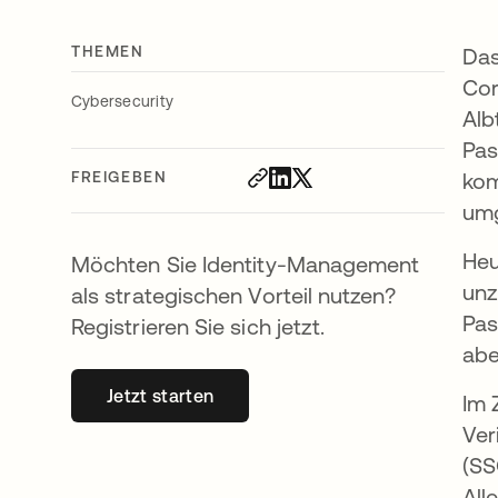
THEMEN
Das
Cor
Cybersecurity
Alb
Pas
FREIGEBEN
kom
um
Heu
Möchten Sie Identity-Management
unz
als strategischen Vorteil nutzen?
Pas
Registrieren Sie sich jetzt.
abe
Jetzt starten
wird in einer neuen Registerkarte geöff
Im 
Ver
(SS
All