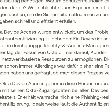
eitsalltag benötigen. Warum Benutzerfreundlichkei
den dürfen? Weil schlechte User-Experiences oft 
en suchen, um die Sicherheitsmaßnahmen zu umgeh
gaben schnell und effizient erfüllen.
a Device Access wurde entwickelt, um das Proble
äteauthentifizierung zu beheben: Ein Device ist sc
 eine durchgängige Identity-&-Access-Manageme
her lag der Fokus von Okta primär darauf, Kunde
 netzwerkbasierte Ressourcen zu ermöglichen. Di
r schon immer. Allerdings war dafür bisher eine Pa
den haben uns gefragt, ob man diesen Prozess ve
 Okta Device Access gehören diese Herausforderu
h mit seinen Okta-Zugangsdaten bei allen Devices
eitstellt. Er erhält wahrscheinlich eine Phishing-r
hentifizierung. Idealerweise läuft die Authentifizi