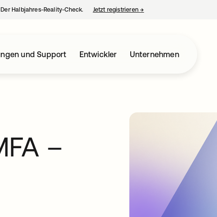
– Der Halbjahres-Reality-Check.
Jetzt registrieren
→
wird in einer neuen Regist
ungen und Support
Entwickler
Unternehmen
MFA –