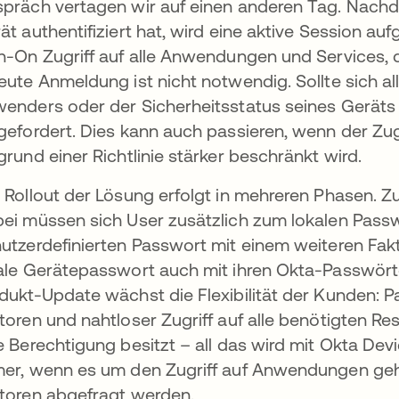
präch vertagen wir auf einen anderen Tag. Nachd
ät authentifiziert hat, wird eine aktive Session au
n-On Zugriff auf alle Anwendungen und Services, d
eute Anmeldung ist nicht notwendig. Sollte sich a
enders oder der Sicherheitsstatus seines Geräts
gefordert. Dies kann auch passieren, wenn der Zu
grund einer Richtlinie stärker beschränkt wird.
 Rollout der Lösung erfolgt in mehreren Phasen. 
ei müssen sich User zusätzlich zum lokalen Pa
utzerdefinierten Passwort mit einem weiteren Fakt
ale Gerätepasswort auch mit ihren Okta-Passwört
dukt-Update wächst die Flexibilität der Kunden: 
toren und nahtloser Zugriff auf alle benötigten Re
e Berechtigung besitzt – all das wird mit Okta De
er, wenn es um den Zugriff auf Anwendungen geht 
toren abgefragt werden.