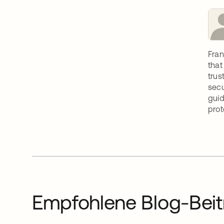
Fran
that
trus
secu
guid
prot
Empfohlene Blog-Beit