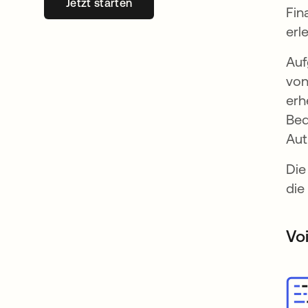
Jetzt starten
wird in einer neuen Registerkarte geöff
Fin
erl
Auf
von
erh
Bed
Aut
Die
die
Vo