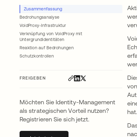
Akt
Zusammenfassung
wer
Bedrohungsanalyse
ver
VoidProxy-Infrastruktur
Verknüpfung von VoidProxy mit
Voi
Untergrundidentitäten
Ech
Reaktion auf Bedrohungen
erf
Schutzkontrollen
wer
Die
FREIGEBEN
von
Aut
Möchten Sie Identity-Management
ein
als strategischen Vorteil nutzen?
hat
Registrieren Sie sich jetzt.
Das
nac