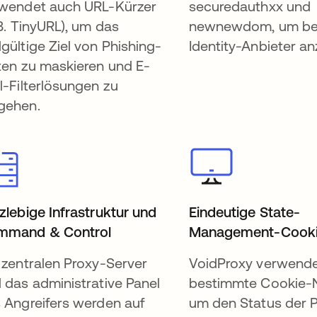
wendet auch URL-Kürzer
securedauthxx und
 B. TinyURL), um das
newnewdom, um be
gültige Ziel von Phishing-
Identity-Anbieter an
ten zu maskieren und E-
l-Filterlösungen zu
gehen.
zlebige Infrastruktur und
Eindeutige State-
mmand & Control
Management-Cook
 zentralen Proxy-Server
VoidProxy verwend
 das administrative Panel
bestimmte Cookie-
 Angreifers werden auf
um den Status der P