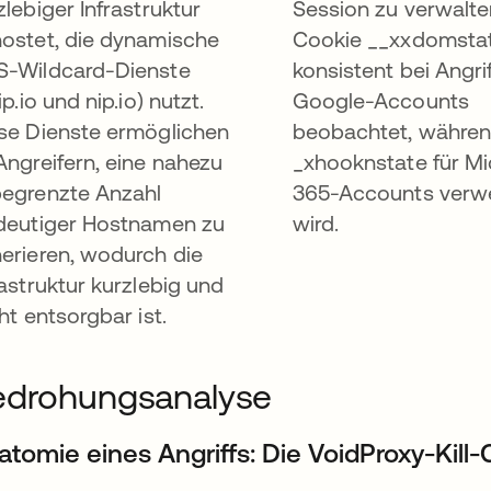
zlebiger Infrastruktur
Session zu verwalte
ostet, die dynamische
Cookie __xxdomstat
-Wildcard-Dienste
konsistent bei Angri
ip.io und nip.io) nutzt.
Google-Accounts
se Dienste ermöglichen
beobachtet, währe
Angreifern, eine nahezu
_xhooknstate für Mi
egrenzte Anzahl
365-Accounts verw
deutiger Hostnamen zu
wird.
erieren, wodurch die
rastruktur kurzlebig und
cht entsorgbar ist.
edrohungsanalyse
atomie eines Angriffs: Die VoidProxy-Kill-