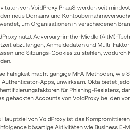
ivitäten von VoidProxy PhaaS werden seit mindest
den neue Domains und Kontoübernahmeversuche fe
wendet, um Organisationen in verschiedenen Bran
dProxy nutzt Adversary-in-the-Middle (AitM)-Techn
tzeit abzufangen, Anmeldedaten und Multi-Faktor
assen und Sitzungs-Cookies zu stehlen, wodu
den.
se Fähigkeit macht gängige MFA-Methoden, wie 
 Authenticator-Apps, unwirksam. Okta bietet jed
hentifizierungsfaktoren für Phishing-Resistenz, da
es gehackten Accounts von VoidProxy bei den von
.
 Hauptziel von VoidProxy ist das Kompromittier
hfolgende bösartige Aktivitäten wie Business E-