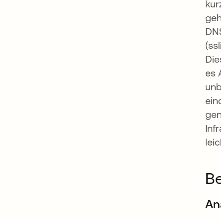
kur
geh
DNS
(ssl
Die
es 
unb
ein
gen
Inf
lei
B
An