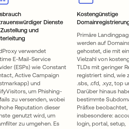
sbrauch
Kostengünstige
trauenswürdiger Dienste
Domainregistrierun
 Zustellung und
Primäre Landingpa
terleitung
werden auf Domain
dProxy verwendet
gehostet, die mit ei
itime E-Mail-Service
Vielzahl von kosten
vider (ESPs) wie Constant
TLDs mit geringer R
tact, Active Campaign
registriert sind, wie z
stmarkapp) und
.sbs, .cfd, .xyz, top
ifyVisitors, um Phishing-
Darüber hinaus hab
ails zu versenden, wobei
bestimmte Subdom
 hohe Reputation dieser
Präfixe beobachtet,
nste genutzt wird, um
insbesondere: acco
mfilter zu umgehen. Es
login, portal, setup,