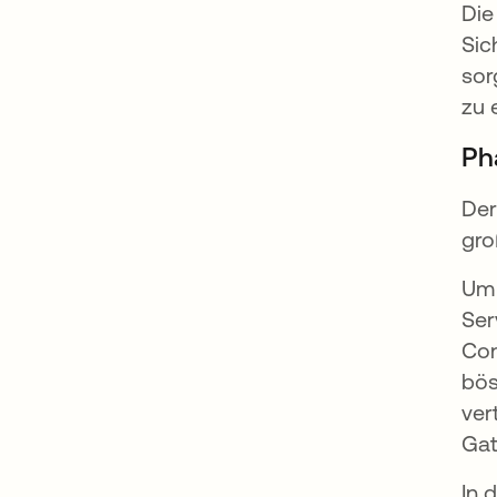
Die
Sic
sor
zu 
Pha
Der
gro
Um 
Ser
Con
bös
ver
Gat
In 