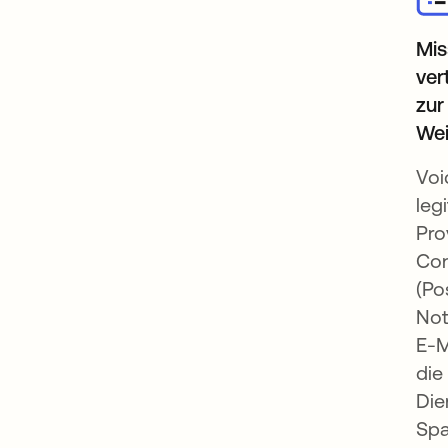
Mis
ver
zur
Wei
Voi
leg
Pro
Con
(Po
Not
E-M
die
Die
Spa