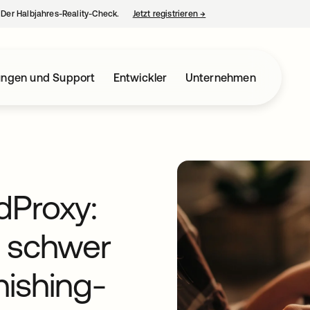
– Der Halbjahres-Reality-Check.
Jetzt registrieren
→
wird in einer neuen Regist
ungen und Support
Entwickler
Unternehmen
dProxy:
d schwer
ishing-