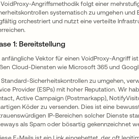
 VoidProxy-Angriffsmethodik folgt einer mehrstufig
herheitskontrollen systematisch zu umgehen und 
gfältig orchestriert und nutzt eine verteilte Infra
erreichen.
se 1: Bereitstellung
 anfängliche Vektor für einen VoidProxy-Angriff ist
ßen Cloud-Diensten wie Microsoft 365 und Googl
Standard-Sicherheitskontrollen zu umgehen, verwe
vice Provider (ESPs) mit hoher Reputation. Wir 
tact, Active Campaign (Postmarkapp), NotifyVisit
artigen Köder zu versenden. Dies ist eine bewuss
trauenswürdigen IP-Bereichen solcher Dienste st
eways als Spam oder bösartig gekennzeichnet w
diese E-Mails ist ein Link eingebettet, der oft le