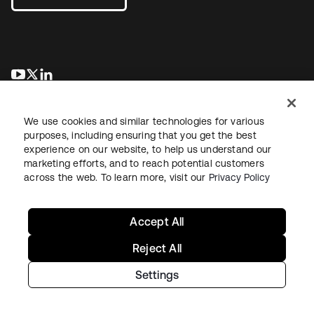
wird in einer neuen Registerkarte geöffnet
wird in einer neuen Registerkarte geöffnet
wird in einer neuen Registerkarte geöffnet
We use cookies and similar technologies for various
purposes, including ensuring that you get the best
experience on our website, to help us understand our
marketing efforts, and to reach potential customers
across the web. To learn more, visit our
Privacy Policy
Recht
Datenschutzrichtlinie
Nutzungsbedingungen
Sicherheit
Sitemap
Cookie-Einstellungen
Ihre Datenschutzoptionen
Accept All
Reject All
Settings
Copyright © 2026 Okta. Alle Rechte vorbehalten.