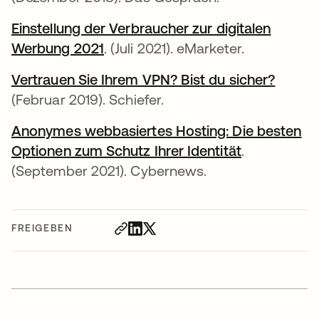
Einstellung der Verbraucher zur digitalen
Werbung 2021
wird in einer neuen Registerkarte
. (Juli 2021). eMarketer.
Vertrauen Sie Ihrem VPN? Bist du sicher?
wird i
(Februar 2019). Schiefer.
Anonymes webbasiertes Hosting: Die besten
Optionen zum Schutz Ihrer Identität
wird in eine
.
(September 2021). Cybernews.
FREIGEBEN