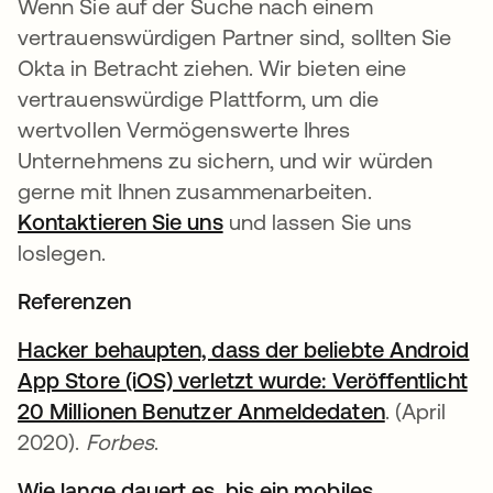
Wenn Sie auf der Suche nach einem
vertrauenswürdigen Partner sind, sollten Sie
Okta in Betracht ziehen. Wir bieten eine
vertrauenswürdige Plattform, um die
wertvollen Vermögenswerte Ihres
Unternehmens zu sichern, und wir würden
gerne mit Ihnen zusammenarbeiten.
Kontaktieren Sie uns
und lassen Sie uns
loslegen.
Referenzen
Hacker behaupten, dass der beliebte Android
App Store (iOS) verletzt wurde: Veröffentlicht
20 Millionen Benutzer Anmeldedaten
wird in ei
. (April
2020).
Forbes
.
Wie lange dauert es, bis ein mobiles