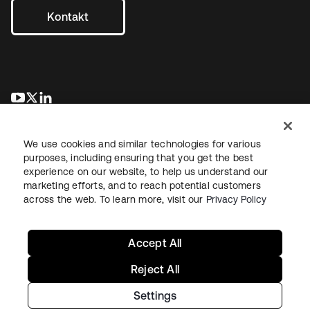
Kontakt
wird in einer neuen Registerkarte geöffnet
wird in einer neuen Registerkarte geöffnet
wird in einer neuen Registerkarte geöffnet
We use cookies and similar technologies for various
purposes, including ensuring that you get the best
experience on our website, to help us understand our
marketing efforts, and to reach potential customers
across the web. To learn more, visit our
Privacy Policy
Recht
Datenschutzrichtlinie
Nutzungsbedingungen
Sicherheit
Sitemap
Cookie-Einstellungen
Ihre Datenschutzoptionen
Accept All
Reject All
Settings
Copyright © 2026 Okta. Alle Rechte vorbehalten.