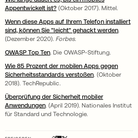
Appentwickelt ist?
wird in einer neuen Registerk
(Oktober 2017). Mittel.
Wenn diese Apps auf Ihrem Telefon installiert
sind, können Sie "leicht" gehackt werden
wird in
.
(Dezember 2020).
Forbes
.
OWASP Top Ten
wird in einer neuen Registerkar
. Die OWASP-Stiftung.
Wie 85 Prozent der mobilen Apps gegen
Sicherheitsstandards verstoßen
wird in einer n
. (Oktober
2018). TechRepublic.
Überprüfung der Sicherheit mobiler
Anwendungen
wird in einer neuen Registerkarte
. (April 2019). Nationales Institut
für Standard und Technologie.