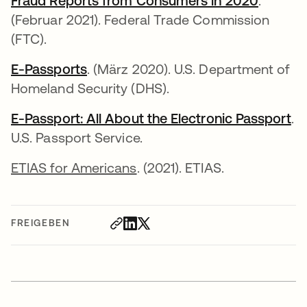
Fraud Reports from Consumers in 2020
wird in
.
(Februar 2021). Federal Trade Commission
(FTC).
E-Passports
wird in einer neuen Registerkarte g
. (März 2020). U.S. Department of
Homeland Security (DHS).
E-Passport: All About the Electronic Passport
wi
.
U.S. Passport Service.
ETIAS for Americans
. (2021). ETIAS.
FREIGEBEN