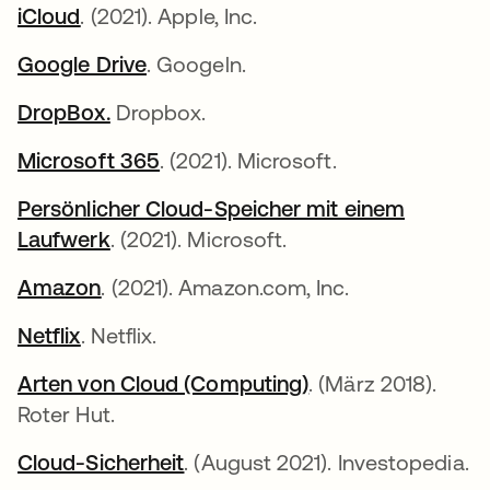
iCloud
wird in einer neuen Registerkarte geöffne
. (2021). Apple, Inc.
Google Drive
wird in einer neuen Registerkarte 
. Googeln.
DropBox.
wird in einer neuen Registerkarte geöf
Dropbox.
Microsoft 365
wird in einer neuen Registerkarte
. (2021). Microsoft.
Persönlicher Cloud-Speicher mit einem
Laufwerk
wird in einer neuen Registerkarte geöf
. (2021). Microsoft.
Amazon
wird in einer neuen Registerkarte geöff
. (2021). Amazon.com, Inc.
Netflix
wird in einer neuen Registerkarte geöffne
. Netflix.
Arten von Cloud (Computing)
wird in einer neue
. (März 2018).
Roter Hut.
Cloud-Sicherheit
wird in einer neuen Registerka
. (August 2021). Investopedia.