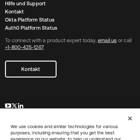
Hilfe und Support
Kontakt
Okta Platform Status
Auth0 Platform Status
To connect with a product expert today,
email us
or call
+1-800-425-1267
.
Kontakt
wird in einer neuen Registerkarte geöffnet
wird in einer neuen Registerkarte geöffnet
wird in einer neuen Registerkarte geöffnet
We use cookies and similar technologies for various
purposes, including ensuring that you get the best
experience on our website, to help us understand our