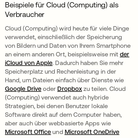
Beispiele für Cloud (Computing) als
Verbraucher
Cloud (Computing) wird heute für viele Dinge
verwendet, einschließlich der Speicherung
von Bildern und Daten von Ihrem Smartphone
an einem anderen Ort, beispielsweise mit
der
iCloud von Apple
wird in einer neuen Registerka
. Dadurch haben Sie mehr
Speicherplatz und Rechenleistung in der
Hand, um Dateien einfach über Dienste wie
Google Drive
wird in einer neuen Registerkarte 
oder
Dropbox
wird in einer neuen 
zu teilen. Cloud
(Computing) verwendet auch hybride
Strategien, bei denen Benutzer lokale
Software direkt auf dem Computer haben,
aber auch über webbasierte Apps wie
Microsoft Office
wird in einer neuen Registerkar
und
Microsoft OneDrive
wird i