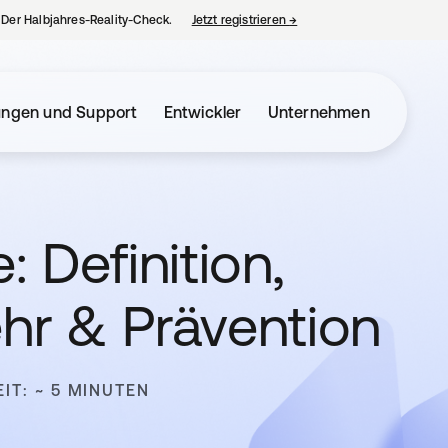
– Der Halbjahres-Reality-Check.
Jetzt registrieren
→
wird in einer neuen Regist
ungen und Support
Entwickler
Unternehmen
 Definition,
r & Prävention
IT: ~ 5 MINUTEN