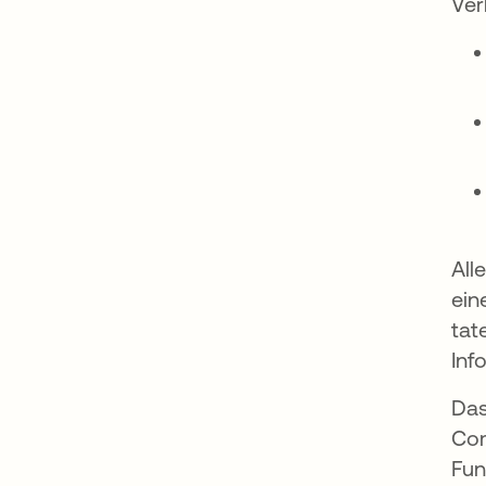
Ver
All
ein
tat
Inf
Das
Com
Fun