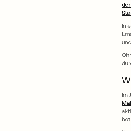
den
Sta
In 
Emo
und
Ohn
dur
Wi
Im 
Mal
akt
bet