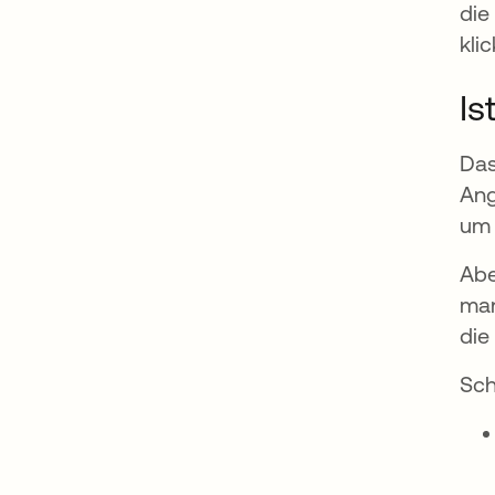
die
klic
Is
Das
Ang
um 
Abe
man
die
Sch