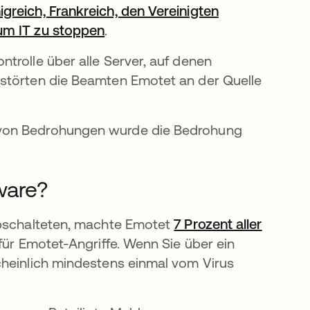
greich, Frankreich, den Vereinigten
um IT zu stoppen
wird in einer neuen Registerkart
.
trolle über alle Server, auf denen
 störten die Beamten Emotet an der Quelle
 von Bedrohungen wurde die Bedrohung
ware?
abschalteten, machte Emotet
7 Prozent aller
e geöffnet
 für Emotet-Angriffe. Wenn Sie über ein
cheinlich mindestens einmal vom Virus