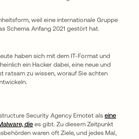
heitsform, weil eine internationale Gruppe
as Schema Anfang 2021 gestört hat.
 Leute haben sich mit dem IT-Format und
cheinlich ein Hacker dabei, eine neue und
st ratsam zu wissen, worauf Sie achten
ntwickeln.
structure Security Agency Emotet als
eine
Malware, die
wird in einer neuen Registerkarte geö
es gibt. Zu diesem Zeitpunkt
gsbehörden waren oft Ziele, und jedes Mal,