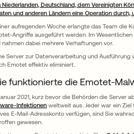
 Niederlanden, Deutschland, dem Vereinigten Köni
aten und anderen Ländern eine Operation durch, 
einer aufregenden Woche erlangte das Team die Kon
tet-Angriffe ausgeführt werden. Im Wesentlichen
 nahmen dabei mehrere Verhaftungen vor.
e Server zur Datenverarbeitung und Ausführung
ch Emotet effektiv eliminiert.
e funktionierte die Emotet-Mal
Januar 2021, kurz bevor die Behörden die Server 
ware-Infektionen
wird in einer neuen Registerkart
weltweit aus. Jeder war ein Ziel
ives E-Mail-Adresskonto verfügen, sind Sie wahrs
roffen gewesen.