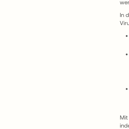
wen
In 
Vir
Mit
ind