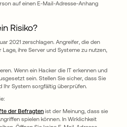
erson auf einen E-Mail-Adresse-Anhang
in Risiko?
ar 2021 zerschlagen. Angreifer, die den
er Lage, ihre Server und Systeme zu nutzen,
ieren. Wenn ein Hacker die IT erkennen und
sgesetzt sein. Stellen Sie sicher, dass Sie
nd Ihr System sorgfältig überprüfen.
e:
fte der Befragten
wird in einer neuen Registerkart
ist der Meinung, dass sie
riffen spielen können. In Wirklichkeit
reiben. Öffnen Sie keine E-Mail-Adresse-