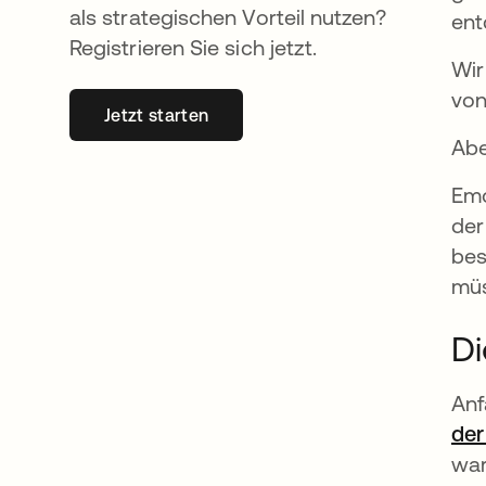
als strategischen Vorteil nutzen?
ent
Registrieren Sie sich jetzt.
Wir
von
Jetzt starten
wird in einer neuen Registerkarte geöff
Abe
Emo
der
bes
müs
Di
Anf
der
war