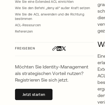
Wie Sie eine Extended ACL einrichten
gra
Wie Sie den Befehl „deny all“ außer Kraft setzen
sch
Wie Sie die ACL anwenden und die Richtung
die
bestimmen
ver
ACL-Ressourcen
gez
Referenzen
Wa
FREIGEBEN
Ein
erl
Möchten Sie Identity-Management
Ext
als strategischen Vorteil nutzen?
ACL
Registrieren Sie sich jetzt.
bes
erg
Jetzt starten
wird in einer neuen Registerkarte geöff
den
ver