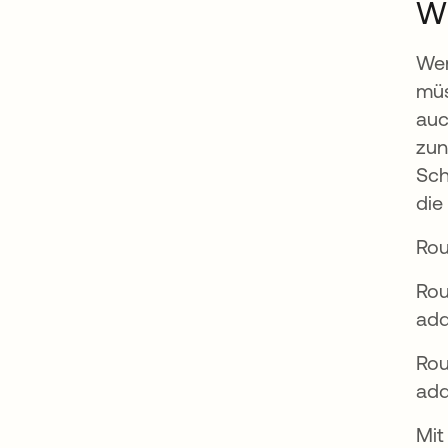
Wi
Wen
müs
auc
zun
Sch
die
Rou
Rou
add
Rou
add
Mit