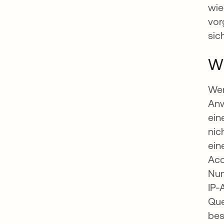
wie
vor
sic
Wi
Wen
Anw
ein
nic
ein
Acc
Num
IP-
Que
bes