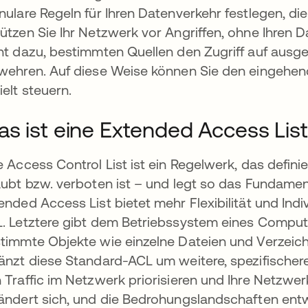
nulare Regeln für Ihren Datenverkehr festlegen, di
ützen Sie Ihr Netzwerk vor Angriffen, ohne Ihren 
nt dazu, bestimmten Quellen den Zugriff auf ausg
wehren. Auf diese Weise können Sie den eingeh
ielt steuern.
s ist eine Extended Access List
e Access Control List ist ein Regelwerk, das defini
aubt bzw. verboten ist – und legt so das Fundamen
ended Access List bietet mehr Flexibilität und Indi
. Letztere gibt dem Betriebssystem eines Computer
timmte Objekte wie einzelne Dateien und Verzeich
änzt diese Standard-ACL um weitere, spezifischer
net
 Traffic im Netzwerk priorisieren und Ihre Netzwer
ändert sich, und die Bedrohungslandschaften entwi