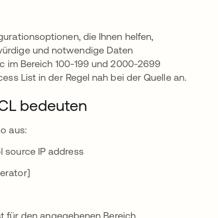
gurationsoptionen, die Ihnen helfen,
swürdige und notwendige Daten
ffic im Bereich 100-199 und 2000-2699
ess List in der Regel nah bei der Quelle an.
ACL bedeuten
erkarte geöffnet
so aus:
l source IP address
erator]
t für den angegebenen Bereich