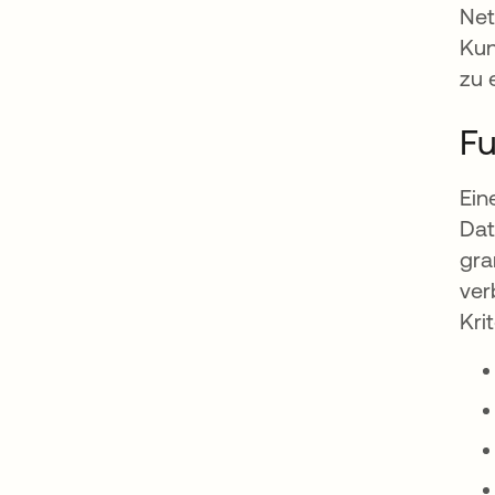
Net
Kun
zu 
Fu
Ein
Dat
gra
ver
Krit