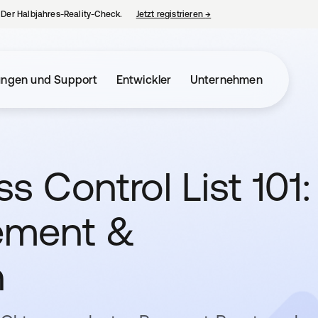
– Der Halbjahres-Reality-Check.
Jetzt registrieren
→
wird in einer neuen Regist
ungen und Support
Entwickler
Unternehmen
 Control List 101:
ement &
n