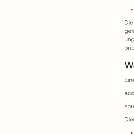
Die
gef
ung
pri
Wa
Ein
acc
sou
Die