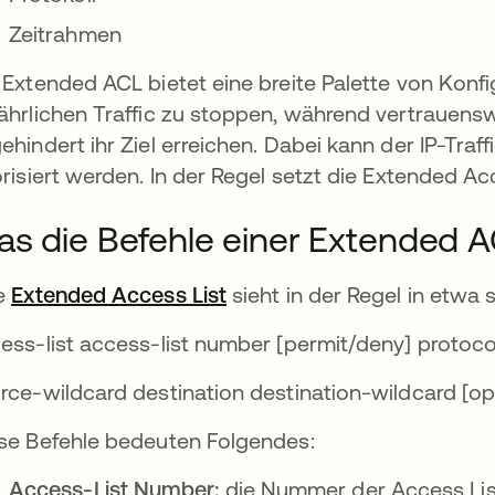
Zeitrahmen
 Extended ACL bietet eine breite Palette von Konfi
ährlichen Traffic zu stoppen, während vertrauen
ehindert ihr Ziel erreichen. Dabei kann der IP-Tra
orisiert werden. In der Regel setzt die Extended Acc
s die Befehle einer Extended 
e
Extended Access List
wird in einer neuen Regist
sieht in der Regel in etwa 
ess-list access-list number [permit/deny] protoco
rce-wildcard destination destination-wildcard [op
se Befehle bedeuten Folgendes:
Access-List Number:
die Nummer der Access Lis