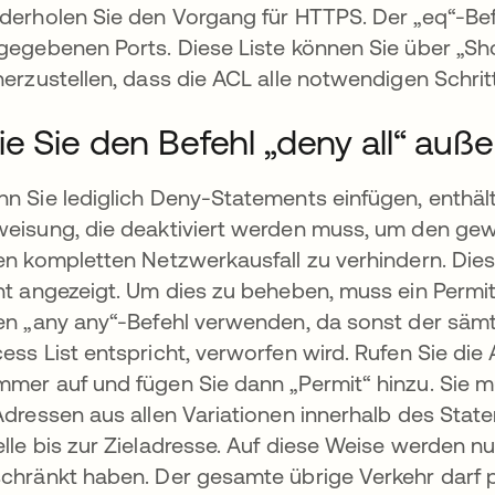
derholen Sie den Vorgang für HTTPS. Der „eq“-Be
gegebenen Ports. Diese Liste können Sie über „Sh
herzustellen, dass die ACL alle notwendigen Schritt
e Sie den Befehl „deny all“ auße
n Sie lediglich Deny-Statements einfügen, enthält
eisung, die deaktiviert werden muss, um den gew
en kompletten Netzwerkausfall zu verhindern. Dies
ht angezeigt. Um dies zu beheben, muss ein Permit
en „any any“-Befehl verwenden, da sonst der sämtli
ess List entspricht, verworfen wird. Rufen Sie die
mer auf und fügen Sie dann „Permit“ hinzu. Sie mü
Adressen aus allen Variationen innerhalb des State
lle bis zur Zieladresse. Auf diese Weise werden nu
chränkt haben. Der gesamte übrige Verkehr darf p