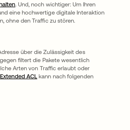
halten
wird in einer neuen Registerkarte geöffnet
. Und, noch wichtiger: Um Ihren
nd eine hochwertige digitale Interaktion
, ohne den Traffic zu stören.
dresse über die Zulässigkeit des
gegen filtert die Pakete wesentlich
elche Arten von Traffic erlaubt oder
e
Extended ACL
wird in einer neuen Registerkarte g
kann nach folgenden