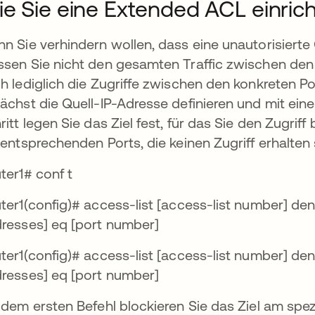
e Sie eine Extended ACL einric
n Sie verhindern wollen, dass eine unautorisierte 
sen Sie nicht den gesamten Traffic zwischen den
h lediglich die Zugriffe zwischen den konkreten P
ächst die Quell-IP-Adresse definieren und mit ein
ritt legen Sie das Ziel fest, für das Sie den Zugri
 entsprechenden Ports, die keinen Zugriff erhalten 
ter1# conf t
ter1(config)# access-list [access-list number] den
resses] eq [port number]
ter1(config)# access-list [access-list number] den
resses] eq [port number]
 dem ersten Befehl blockieren Sie das Ziel am spez