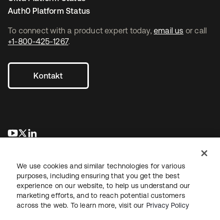
Auth0 Platform Status
To connect with a product expert today,
email us
or call
+1-800-425-1267
.
Kontakt
wird in einer neuen Registerkarte geöffnet
wird in einer neuen Registerkarte geöffnet
wird in einer neuen Registerkarte geöffnet
We use cookies and similar technologies for various
purposes, including ensuring that you get the best
experience on our website, to help us understand our
marketing efforts, and to reach potential customers
across the web. To learn more, visit our
Privacy Policy
Recht
Datenschutzrichtlinie
Nutzungsbedingungen
Sicherheit
Sitemap
Cookie-Einstellungen
Ihre Datenschutzoptionen