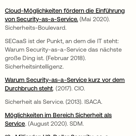
Cloud-Möglichkeiten fördern die Einführung
von Security-as-a-Service.
wird in einer neuen R
(Mai 2020).
Sicherheits-Boulevard.
SECaaS ist der Punkt, an dem die IT steht:
Warum Security-as-a-Service das nächste
große Ding ist. (Februar 2018).
Sicherheitsintelligenz.
Warum Security-as-a-Service kurz vor dem
Durchbruch steht
wird in einer neuen Registerka
. (2017). CIO.
Sicherheit als Service. (2013). ISACA.
Möglichkeiten im Bereich Sicherheit als
Service
wird in einer neuen Registerkarte geöffn
. (August 2020). SDM.