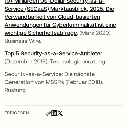
19+ Milliarden US-Dollar Security-as-a-
Service (SECaaS) Marktausblick, 2025. Die
Verwundbarkeit von Cloud-basierten
Anwendungen für Cyberkriminalität ist eine
wichtige Sicherheitsabfrage
wird in einer neuen
. (März 2020).
Business Wire.
Top 5 Security-as-a-Service-Anbieter
wird in e
.
(Dezember 2019). Technologieberatung.
Security-as-a-Service: Die nächste
Generation von MSSPs (Februar 2018).
Rüstung
FREIGEBEN