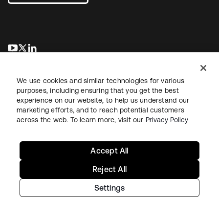
wird in einer neuen Registerkarte geöffnet
wird in einer neuen Registerkarte geöffnet
wird in einer neuen Registerkarte geöffnet
We use cookies and similar technologies for various
purposes, including ensuring that you get the best
experience on our website, to help us understand our
marketing efforts, and to reach potential customers
across the web. To learn more, visit our
Privacy Policy
Recht
Datenschutzrichtlinie
Nutzungsbedingungen
Sicherheit
Sitemap
Cookie-Einstellungen
Ihre Datenschutzoptionen
Accept All
Reject All
Settings
Copyright © 2026 Okta. Alle Rechte vorbehalten.