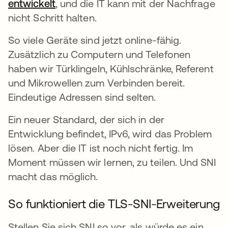
entwickelt
wird in einer neuen Registerkarte geö
, und die IT kann mit der Nachfrage
nicht Schritt halten.
So viele Geräte sind jetzt online-fähig.
Zusätzlich zu Computern und Telefonen
haben wir Türklingeln, Kühlschränke, Referent
und Mikrowellen zum Verbinden bereit.
Eindeutige Adressen sind selten.
Ein neuer Standard, der sich in der
Entwicklung befindet, IPv6, wird das Problem
lösen. Aber die IT ist noch nicht fertig. Im
Moment müssen wir lernen, zu teilen. Und SNI
macht das möglich.
So funktioniert die TLS-SNI-Erweiterung
Stellen Sie sich SNI so vor, als würde es ein