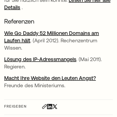
Details
.
Referenzen
Wie Go Daddy 52 Millionen Domains am
Laufen hält
wird in einer neuen Registerkarte ge
. (April 2012). Rechenzentrum
Wissen.
Lösung des IP-Adressmangels
wird in einer neu
. (Mai 2011).
Regieren.
Macht Ihre Website den Leuten Angst?
wird in 
Freunde des Ministeriums.
FREIGEBEN