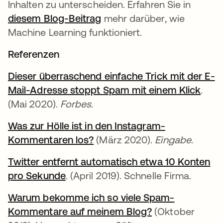
Inhalten zu unterscheiden. Erfahren Sie in
diesem Blog-Beitrag
mehr darüber, wie
Machine Learning funktioniert.
Referenzen
Dieser überraschend einfache Trick mit der E-
Mail-Adresse stoppt Spam mit einem Klick
wird
.
(Mai 2020).
Forbes
.
Was zur Hölle ist in den Instagram-
Kommentaren los?
wird in einer neuen Register
(März 2020).
Eingabe
.
Twitter entfernt automatisch etwa 10 Konten
pro Sekunde
wird in einer neuen Registerkarte 
. (April 2019). Schnelle Firma.
Warum bekomme ich so viele Spam-
Kommentare auf meinem Blog?
wird in einer n
(Oktober