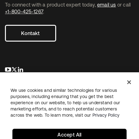
To connect with a product expert today,
email us
or call
+1-800-425-1267
.
Kontakt
wird in einer neuen Registerkarte geöffnet
wird in einer neuen Registerkarte geöffnet
wird in einer neuen Registerkarte geöffnet
We use cookies and similar technologies for various
purposes, including ensuring that you get the best
experience on our website, to help us understand our
marketing efforts, and to reach potential customers
across the web. To learn more, visit our
Privacy Policy
Recht
Datenschutzrichtlinie
Nutzungsbedingungen
Sicherheit
Sitemap
Cookie-Einstellungen
Ihre Datenschutzoptionen
Accept All