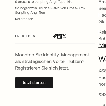
Am 
9 cross-site scripting Angriffspunkte
Bei
So begrenzen Sie das Risiko von Cross-Site-
Scripting-Angriffen
Hac
Referenzen
Glü
Kei
FREIGEBEN
Sch
"vi
Möchten Sie Identity-Management
Wa
als strategischen Vorteil nutzen?
Registrieren Sie sich jetzt.
XSS
Hac
Jetzt starten
wird in einer neuen Registerkarte geöff
nor
XSS