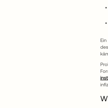
Ein
des
käm
Pro
For
ins
inf
Wi