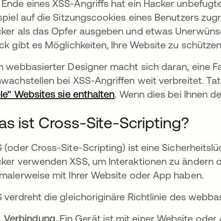
Ende eines XSS-Angriffs hat ein Hacker unbefugte
spiel auf die Sitzungscookies eines Benutzers zugr
ker als das Opfer ausgeben und etwas Unerwünsch
ck gibt es Möglichkeiten, Ihre Website zu schützen
n webbasierter Designer macht sich daran, eine Fal
wachstellen bei XSS-Angriffen weit verbreitet. Ta
ele" Websites sie enthalten
wird in einer neuen Reg
. Wenn dies bei Ihnen der
s ist Cross-Site-Scripting?
 (oder Cross-Site-Scripting) ist eine Sicherheitslüc
ker verwenden XSS, um Interaktionen zu ändern o
net
malerweise mit Ihrer Website oder App haben.
 verdreht die gleichoriginäre Richtlinie des webbas
Verbindung.
Ein Gerät ist mit einer Website oder