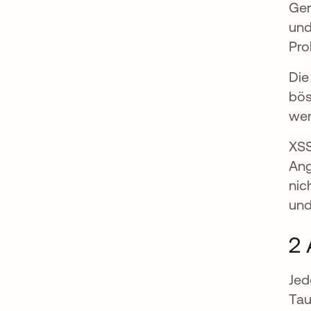
Ger
und
Pro
Die
bös
wer
XSS
Ang
nic
und
2 
Jed
Tau