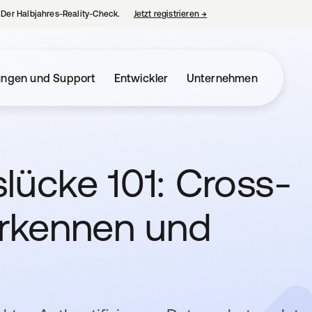
– Der Halbjahres-Reality-Check.
Jetzt registrieren
→
wird in einer neuen Regist
ungen und Support
Entwickler
Unternehmen
lücke 101: Cross-
erkennen und