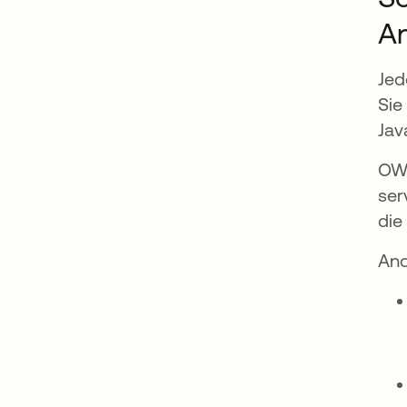
An
Jed
Sie
Jav
OWA
ser
die
And