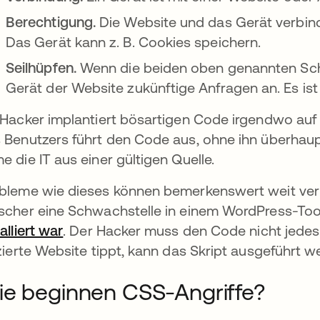
Berechtigung.
Die Website und das Gerät verbin
Das Gerät kann z. B. Cookies speichern.
Seilhüpfen.
Wenn die beiden oben genannten Schr
Gerät der Website zukünftige Anfragen an. Es ist 
 Hacker implantiert bösartigen Code irgendwo auf 
 Benutzers führt den Code aus, ohne ihn überhaupt 
e die IT aus einer gültigen Quelle.
bleme wie dieses können bemerkenswert weit verb
scher eine Schwachstelle in einem WordPress-Too
talliert war
wird in einer neuen Registerkarte geöff
. Der Hacker muss den Code nicht jedes
izierte Website tippt, kann das Skript ausgeführt 
e beginnen CSS-Angriffe?