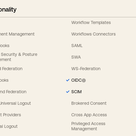
onality
Workflow Templates
ement Management
Workflows Connectors
Hooks
SAML
y Security & Posture
SWA
ement
 Federation
WS-Federation
Hooks
OIDC
nd Federation
SCIM
 Universal Logout
Brokered Consent
t Providers
Cross App Access
Privileged Access
al Logout
Management