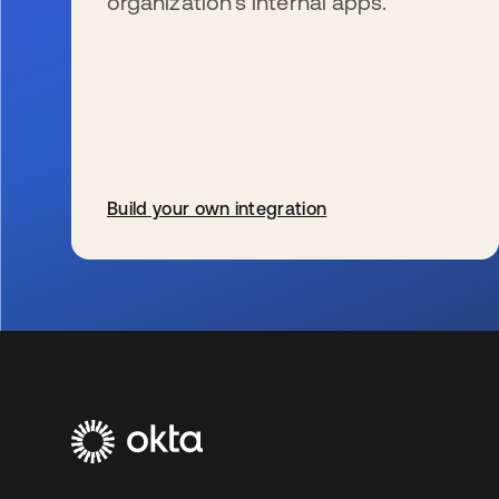
organization’s internal apps.
Build your own integration
wird in einer neuen Registerkarte geöffnet