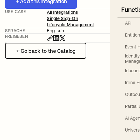
Add this integration
Functi
USE CASE
All Integrations
Single Sign-On
API
Lifecycle Management
SPRACHE
Englisch
Entitl
FREIGEBEN
Event 
Go back to the Catalog
Identit
Manag
Inbound
Inline 
Outbou
Partial
AI Agen
Univers