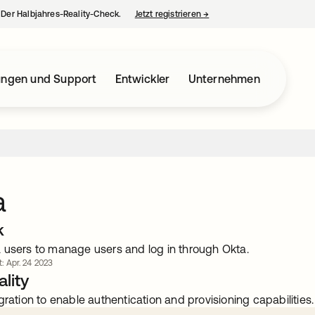
– Der Halbjahres-Reality-Check.
Jetzt registrieren
→
wird in einer neuen Regist
ungen und Support
Entwickler
Unternehmen
a
k
 users to manage users and log in through Okta.
t: Apr. 24 2023
lity
gration to enable authentication and provisioning capabilities.