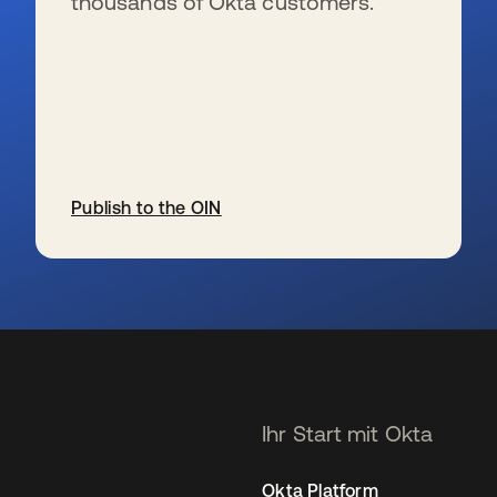
thousands of Okta customers.
Publish to the OIN
wird in einer neuen Registerkarte geöffnet
Ihr Start mit Okta
Okta Platform