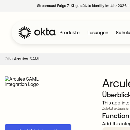
Streamcast Folge 7: KI-gestützte Identity im Jahr 2026 
Produkte
Lösungen
Schul
OIN
Arcules SAML
Arcu
Überblic
This app inte
Zuletzt aktualisier
Functiona
Add this inte