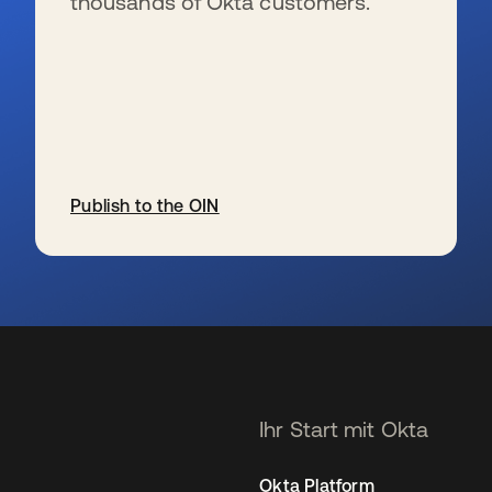
thousands of Okta customers.
Publish to the OIN
wird in einer neuen Registerkarte geöffnet
Ihr Start mit Okta
Okta Platform