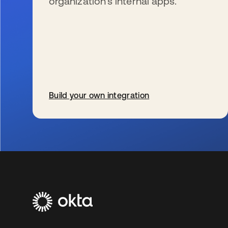
organization’s internal apps.
Build your own integration
wird in einer neuen Registerkarte geöffnet