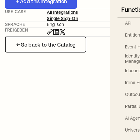
Add this integration
Functi
USE CASE
All Integrations
Single Sign-On
API
SPRACHE
Englisch
FREIGEBEN
Entitl
Go back to the Catalog
Event 
Identit
Manag
Inbound
Inline 
Outbou
Partial
AI Agen
Univers