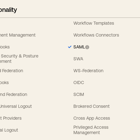
onality
Workflow Templates
ement Management
Workflows Connectors
Hooks
SAML
y Security & Posture
SWA
ement
 Federation
WS-Federation
Hooks
OIDC
nd Federation
SCIM
 Universal Logout
Brokered Consent
t Providers
Cross App Access
Privileged Access
al Logout
Management