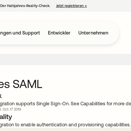
– Der Halbjahres-Reality-Check.
Jetzt registrieren
→
wird in einer neuen Regist
ungen und Support
Entwickler
Unternehmen
les SAML
k
gration supports Single Sign-On. See Capabilities for more det
t: Oct. 17 2019
lity
gration to enable authentication and provisioning capabilities.