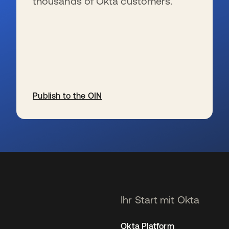
thousands of Okta customers.
Publish to the OIN
wird in einer neuen Registerkarte geöffnet
Ihr Start mit Okta
Okta Platform