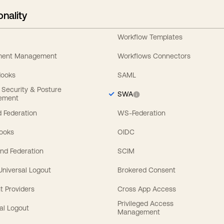
onality
Workflow Templates
ement Management
Workflows Connectors
Hooks
SAML
y Security & Posture
SWA
ement
 Federation
WS-Federation
Hooks
OIDC
nd Federation
SCIM
 Universal Logout
Brokered Consent
t Providers
Cross App Access
Privileged Access
al Logout
Management