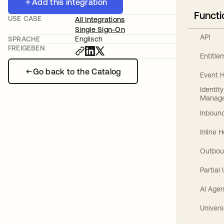
Add this integration
Functi
USE CASE
All Integrations
Single Sign-On
API
SPRACHE
Englisch
FREIGEBEN
Entitl
Go back to the Catalog
Event 
Identit
Manag
Inbound
Inline 
Outbou
Partial
AI Agen
Univers