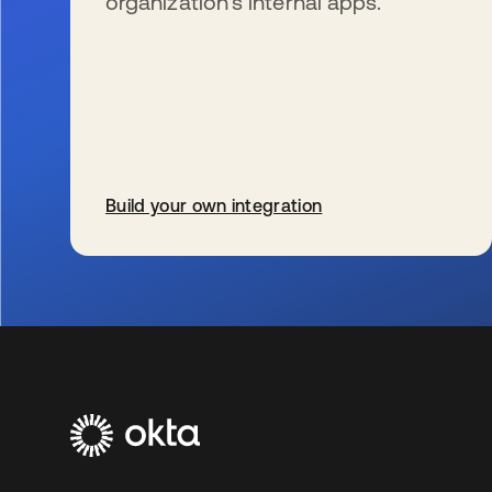
organization’s internal apps.
Build your own integration
wird in einer neuen Registerkarte geöffnet