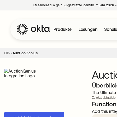
Streamcast Folge 7: KI-gestützte Identity im Jahr 2026 
Produkte
Lösungen
Schul
OIN
AuctionGenius
Auct
Überblic
The Ultimate
Zuletzt aktualisie
Functiona
Add this inte