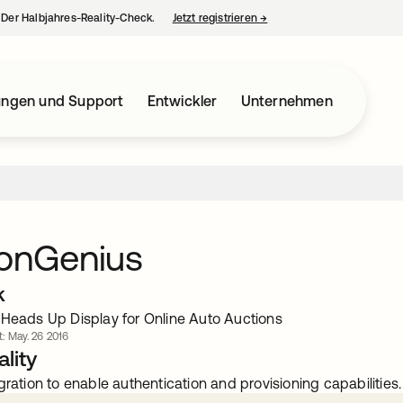
– Der Halbjahres-Reality-Check.
Jetzt registrieren
→
wird in einer neuen Regist
ungen und Support
Entwickler
Unternehmen
ionGenius
k
 Heads Up Display for Online Auto Auctions
rt: May. 26 2016
lity
gration to enable authentication and provisioning capabilities.