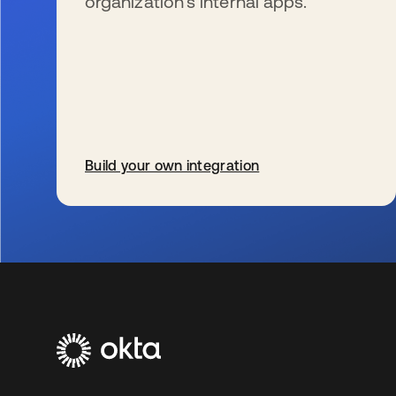
organization’s internal apps.
Build your own integration
wird in einer neuen Registerkarte geöffnet