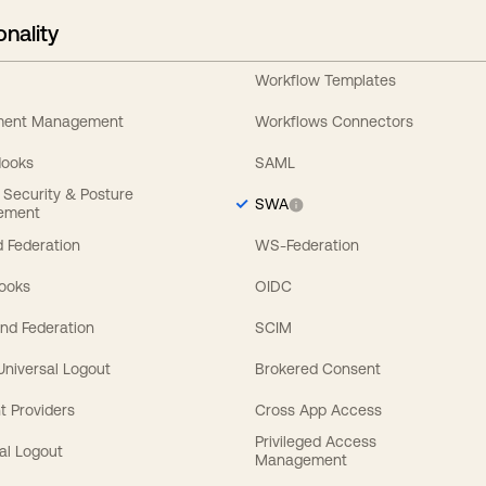
onality
Workflow Templates
ement Management
Workflows Connectors
Hooks
SAML
y Security & Posture
SWA
ement
 Federation
WS-Federation
Hooks
OIDC
nd Federation
SCIM
 Universal Logout
Brokered Consent
t Providers
Cross App Access
Privileged Access
al Logout
Management