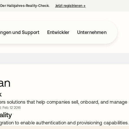
– Der Halbjahres-Reality-Check.
Jetzt registrieren
→
wird in einer neuen Regist
ungen und Support
Entwickler
Unternehmen
tan
k
ivers solutions that help companies sell, onboard, and manage
t: Feb. 12 2016
lity
gration to enable authentication and provisioning capabilities.