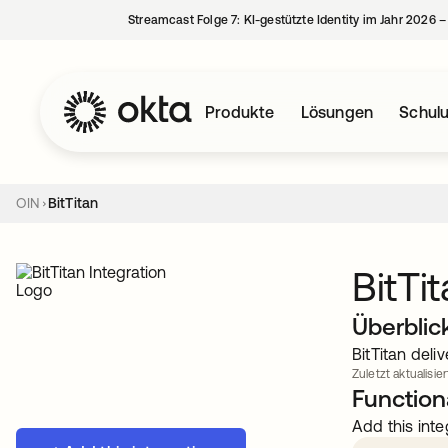
Streamcast Folge 7: KI-gestützte Identity im Jahr 2026 
Produkte
Lösungen
Schul
OIN
BitTitan
BitTi
Überblic
BitTitan del
Zuletzt aktualisier
Functiona
Add this inte