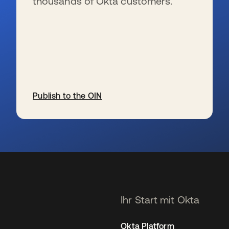
thousands of Okta customers.
Publish to the OIN
wird in einer neuen Registerkarte geöffnet
Ihr Start mit Okta
Okta Platform