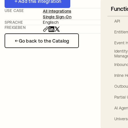
Add this integration
Functi
USE CASE
All Integrations
Single Sign-On
API
SPRACHE
Englisch
FREIGEBEN
Entitl
Go back to the Catalog
Event 
Identit
Manag
Inbound
Inline 
Outbou
Partial
AI Agen
Univers