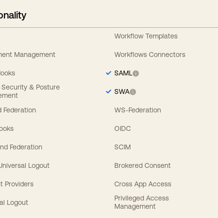
onality
Workflow Templates
ement Management
Workflows Connectors
Hooks
SAML
y Security & Posture
SWA
ement
 Federation
WS-Federation
Hooks
OIDC
nd Federation
SCIM
 Universal Logout
Brokered Consent
t Providers
Cross App Access
Privileged Access
al Logout
Management