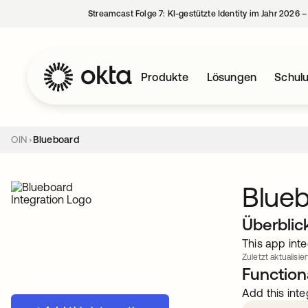
Streamcast Folge 7: KI-gestützte Identity im Jahr 2026 
Produkte
Lösungen
Schul
OIN
Blueboard
Blue
Überblic
This app inte
Zuletzt aktualisier
Functiona
Add this inte