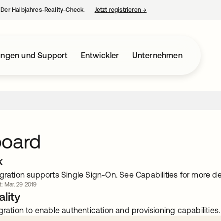
– Der Halbjahres-Reality-Check.
Jetzt registrieren
→
wird in einer neuen Regist
ungen und Support
Entwickler
Unternehmen
board
k
gration supports Single Sign-On. See Capabilities for more det
t: Mar. 29 2019
lity
gration to enable authentication and provisioning capabilities.