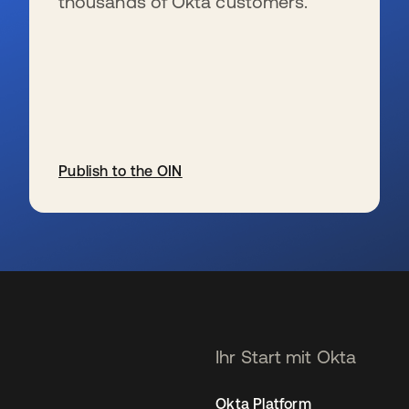
thousands of Okta customers.
Publish to the OIN
wird in einer neuen Registerkarte geöffnet
Ihr Start mit Okta
Okta Platform