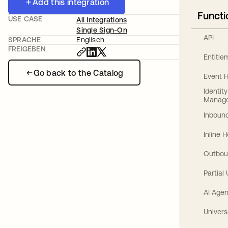
Add this integration
Functi
USE CASE
All Integrations
Single Sign-On
API
SPRACHE
Englisch
FREIGEBEN
Entitl
Go back to the Catalog
Event 
Identit
Manag
Inbound
Inline 
Outbou
Partial
AI Agen
Univers