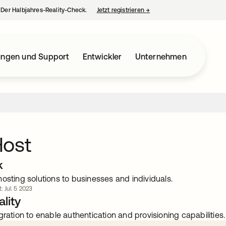
– Der Halbjahres-Reality-Check.
Jetzt registrieren
→
wird in einer neuen Regist
ungen und Support
Entwickler
Unternehmen
Host
k
osting solutions to businesses and individuals.
t: Jul. 5 2023
lity
gration to enable authentication and provisioning capabilities.