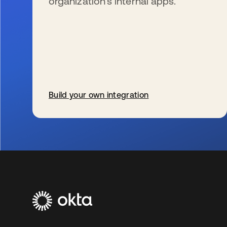
organization’s internal apps.
Build your own integration
wird in einer neuen Registerkarte geöffnet