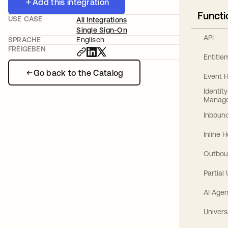
Add this integration
Functi
USE CASE
All Integrations
Single Sign-On
API
SPRACHE
Englisch
FREIGEBEN
Entitl
Go back to the Catalog
Event 
Identit
Manag
Inbound
Inline 
Outbou
Partial
AI Agen
Univers