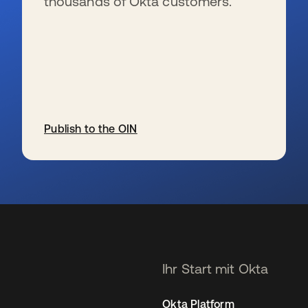
thousands of Okta customers.
Publish to the OIN
wird in einer neuen Registerkarte geöffnet
Ihr Start mit Okta
Okta Platform