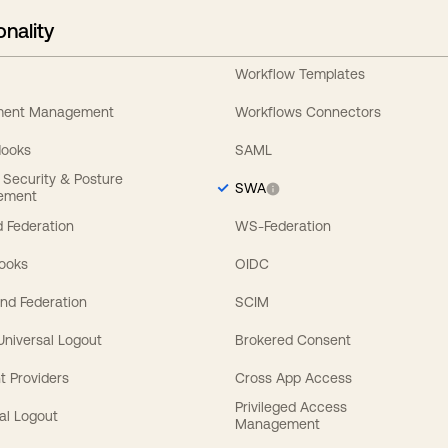
onality
Workflow Templates
ement Management
Workflows Connectors
Hooks
SAML
y Security & Posture
SWA
ement
 Federation
WS-Federation
Hooks
OIDC
nd Federation
SCIM
 Universal Logout
Brokered Consent
t Providers
Cross App Access
Privileged Access
al Logout
Management