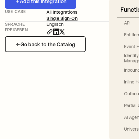
Add this integration
Functi
USE CASE
All Integrations
Single Sign-On
API
SPRACHE
Englisch
FREIGEBEN
Entitl
Go back to the Catalog
Event 
Identit
Manag
Inbound
Inline 
Outbou
Partial
AI Agen
Univers