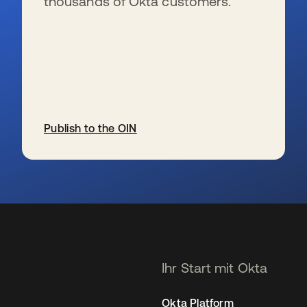
thousands of Okta customers.
Publish to the OIN
wird in einer neuen Registerkarte geöffnet
Ihr Start mit Okta
Okta Platform