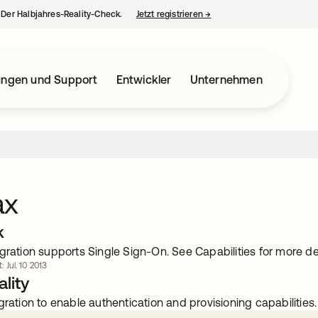
– Der Halbjahres-Reality-Check.
Jetzt registrieren
→
wird in einer neuen Regist
ungen und Support
Entwickler
Unternehmen
ax
k
gration supports Single Sign-On. See Capabilities for more det
: Jul. 10 2013
lity
gration to enable authentication and provisioning capabilities.