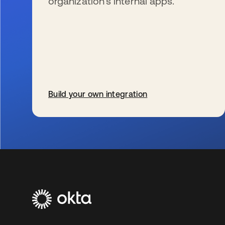
organization’s internal apps.
Build your own integration
wird in einer neuen Registerkarte geöffnet