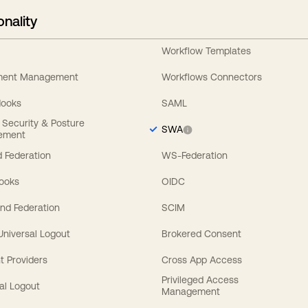
onality
Workflow Templates
ement Management
Workflows Connectors
Hooks
SAML
y Security & Posture
SWA
ement
 Federation
WS-Federation
Hooks
OIDC
nd Federation
SCIM
 Universal Logout
Brokered Consent
t Providers
Cross App Access
Privileged Access
al Logout
Management