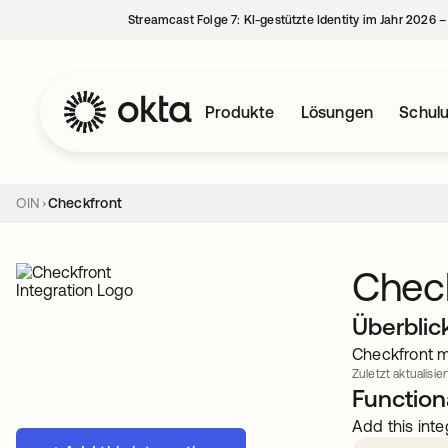
Streamcast Folge 7: KI-gestützte Identity im Jahr 2026 
Produkte
Lösungen
Schul
OIN
Checkfront
Chec
Überblic
Checkfront 
Zuletzt aktualisier
Functiona
Add this inte