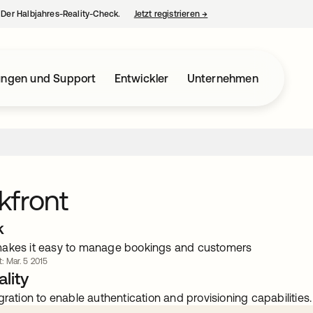
– Der Halbjahres-Reality-Check.
Jetzt registrieren
→
wird in einer neuen Regist
ungen und Support
Entwickler
Unternehmen
kfront
k
makes it easy to manage bookings and customers
t: Mar. 5 2015
lity
gration to enable authentication and provisioning capabilities.