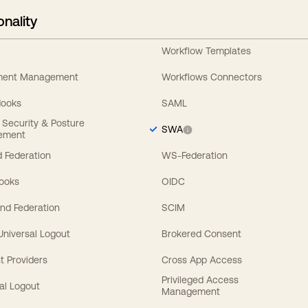
onality
Workflow Templates
ement Management
Workflows Connectors
Hooks
SAML
y Security & Posture
SWA
ement
 Federation
WS-Federation
Hooks
OIDC
nd Federation
SCIM
 Universal Logout
Brokered Consent
t Providers
Cross App Access
Privileged Access
al Logout
Management