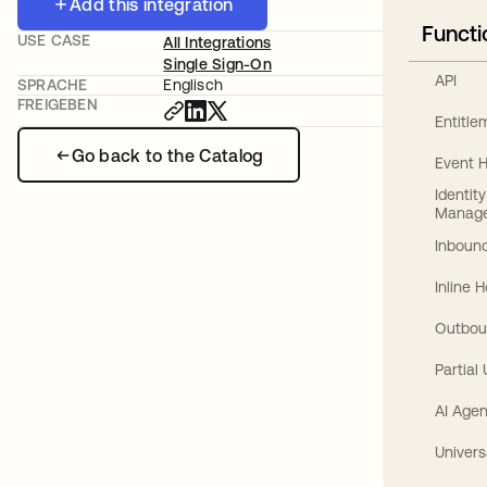
Add this integration
Functi
USE CASE
All Integrations
Single Sign-On
API
SPRACHE
Englisch
FREIGEBEN
Entitl
Go back to the Catalog
Event 
Identit
Manag
Inbound
Inline 
Outbou
Partial
AI Agen
Univers