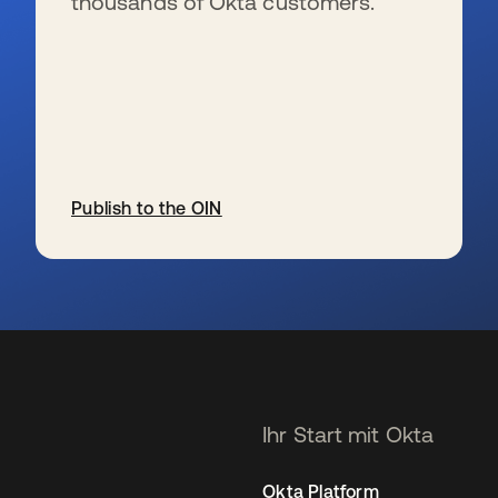
thousands of Okta customers.
Publish to the OIN
wird in einer neuen Registerkarte geöffnet
Ihr Start mit Okta
Okta Platform