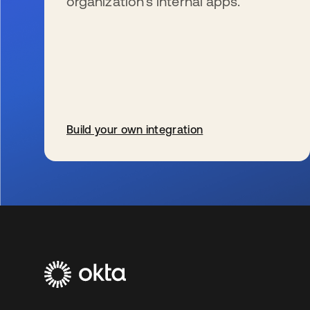
organization’s internal apps.
Build your own integration
wird in einer neuen Registerkarte geöffnet