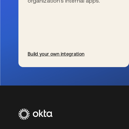
organization’s internal apps.
Build your own integration
wird in einer neuen Registerkarte geöffnet