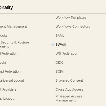
onality
Workflow Templates
ement Management
Workflows Connectors
Hooks
SAML
y Security & Posture
SWA
ement
 Federation
WS-Federation
Hooks
OIDC
nd Federation
SCIM
 Universal Logout
Brokered Consent
t Providers
Cross App Access
Privileged Access
al Logout
Management