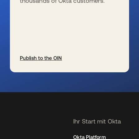
thousands of Okta customers.
Publish to the OIN
wird in einer neuen Registerkarte geöffnet
Ihr Start mit Okta
Okta Platform