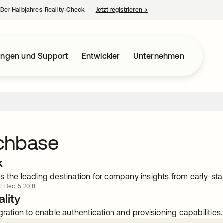
– Der Halbjahres-Reality-Check.
Jetzt registrieren
→
wird in einer neuen Regist
ungen und Support
Entwickler
Unternehmen
chbase
k
s the leading destination for company insights from early-sta
rt: Dec. 5 2018
lity
gration to enable authentication and provisioning capabilities.