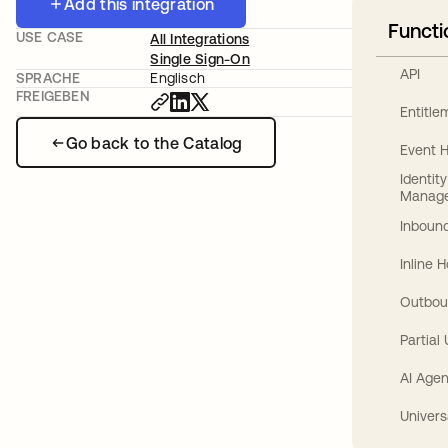
Add this integration
Functi
USE CASE
All Integrations
Single Sign-On
API
SPRACHE
Englisch
FREIGEBEN
Entitl
Go back to the Catalog
Event 
Identit
Manag
Inbound
Inline 
Outbou
Partial
AI Agen
Univers