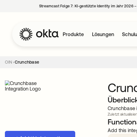
Streamcast Folge 7: KI-gestützte Identity im Jahr 2026 
Produkte
Lösungen
Schul
OIN
Crunchbase
Crun
Überblic
Crunchbase i
Zuletzt aktualisie
Functiona
Add this inte