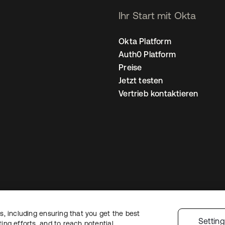
Ihr Start mit Okta
Okta Platform
Auth0 Platform
Preise
Jetzt testen
Vertrieb kontaktieren
, including ensuring that you get the best
nschutzrichtlinie
Nutzungsbedingungen
Sicherheit
Sitemap
Cookie-Ei
Settin
ng efforts, and to reach potential