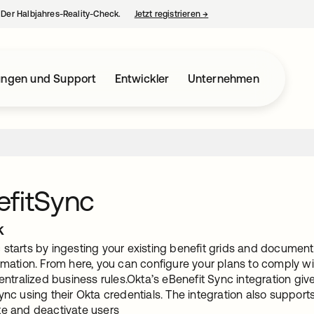
– Der Halbjahres-Reality-Check.
Jetzt registrieren
→
wird in einer neuen Regist
ungen und Support
Entwickler
Unternehmen
efitSync
k
starts by ingesting your existing benefit grids and documents 
rmation. From here, you can configure your plans to comply wi
centralized business rules.Okta’s eBenefit Sync integration giv
ync using their Okta credentials. The integration also support
te and deactivate users