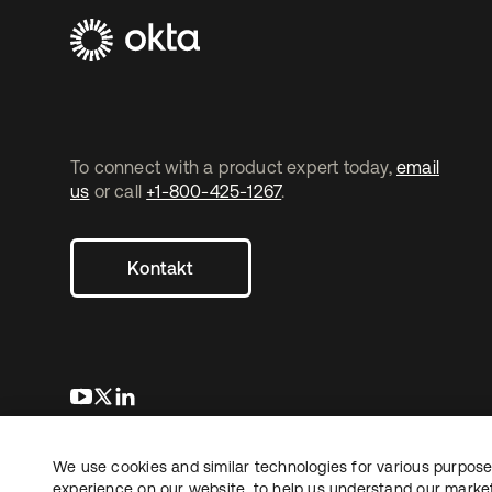
To connect with a product expert today,
email
us
or call
+1-800-425-1267
.
Kontakt
wird in einer neuen Registerkarte geöffnet
wird in einer neuen Registerkarte geöffnet
wird in einer neuen Registerkarte geöffnet
We use cookies and similar technologies for various purposes
Copyright © 2026 Okta. Alle Rechte vorbehalten.
Recht
Date
experience on our website, to help us understand our marketi