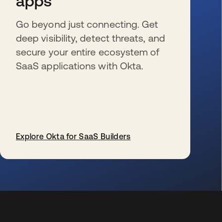
apps
Go beyond just connecting. Get
deep visibility, detect threats, and
secure your entire ecosystem of
SaaS applications with Okta.
Explore Okta for SaaS Builders
wird in einer neuen Registerkarte geöffnet