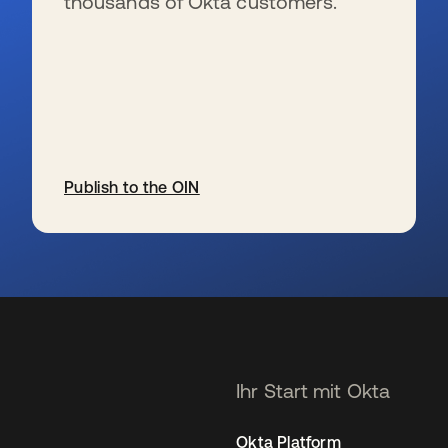
thousands of Okta customers.
Publish to the OIN
wird in einer neuen Registerkarte geöffnet
Ihr Start mit Okta
Okta Platform