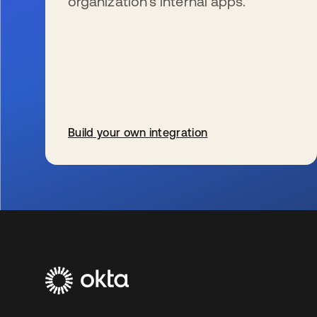
organization’s internal apps.
Build your own integration
wird in einer neuen Registerkarte geöffnet