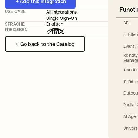
Add this integration
Functi
USE CASE
All Integrations
Single Sign-On
API
SPRACHE
Englisch
FREIGEBEN
Entitl
Go back to the Catalog
Event 
Identit
Manag
Inbound
Inline 
Outbou
Partial
AI Agen
Univers