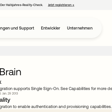
– Der Halbjahres-Reality-Check.
Jetzt registrieren
→
wird in einer neuen Regist
ungen und Support
Entwickler
Unternehmen
Brain
k
gration supports Single Sign-On. See Capabilities for more det
t: Jan. 29 2013
lity
gration to enable authentication and provisioning capabilities.