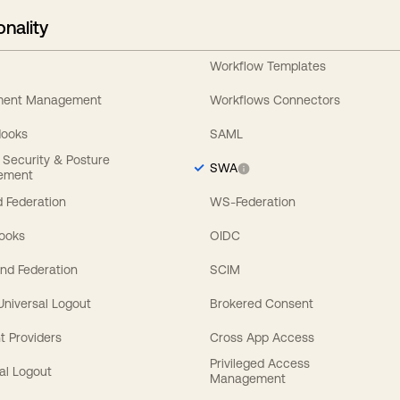
onality
Workflow Templates
ement Management
Workflows Connectors
Hooks
SAML
y Security & Posture
SWA
ement
 Federation
WS-Federation
Hooks
OIDC
nd Federation
SCIM
 Universal Logout
Brokered Consent
t Providers
Cross App Access
Privileged Access
al Logout
Management