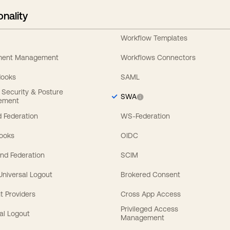
onality
Workflow Templates
ement Management
Workflows Connectors
Hooks
SAML
y Security & Posture
SWA
ement
 Federation
WS-Federation
Hooks
OIDC
nd Federation
SCIM
 Universal Logout
Brokered Consent
t Providers
Cross App Access
Privileged Access
al Logout
Management