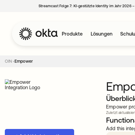
Streamcast Folge 7: KI-gestützte Identity im Jahr 2026 
Produkte
Lösungen
Schul
OIN
Empower
Empo
Überblic
Empower prov
Zuletzt aktualisie
Functiona
Add this inte