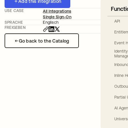
Add this integration
Functi
USE CASE
All Integrations
Single Sign-On
API
SPRACHE
Englisch
FREIGEBEN
Entitl
Go back to the Catalog
Event 
Identit
Manag
Inbound
Inline 
Outbou
Partial
AI Agen
Univers