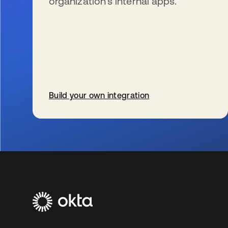
organization’s internal apps.
Build your own integration
wird in einer neuen Registerkarte geöffnet