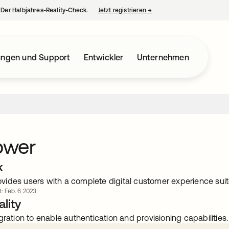
– Der Halbjahres-Reality-Check.
Jetzt registrieren
→
wird in einer neuen Regist
ungen und Support
Entwickler
Unternehmen
wer
k
ides users with a complete digital customer experience sui
rt: Feb. 6 2023
lity
gration to enable authentication and provisioning capabilities.