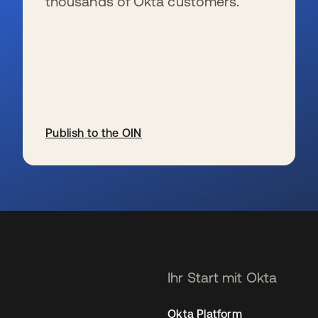
thousands of Okta customers.
Publish to the OIN
wird in einer neuen Registerkarte geöffnet
Ihr Start mit Okta
Okta Platform