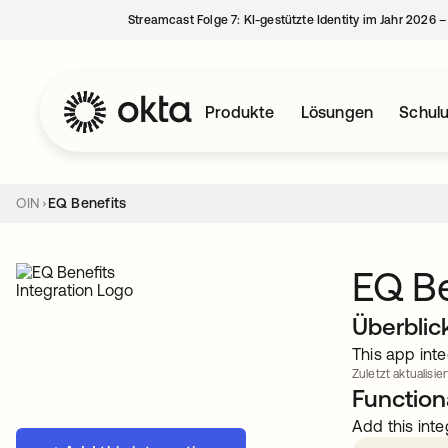
Streamcast Folge 7: KI-gestützte Identity im Jahr 2026 
Produkte
Lösungen
Schul
OIN
EQ Benefits
EQ Be
Überblic
This app inte
Zuletzt aktualisier
Functiona
Add this inte