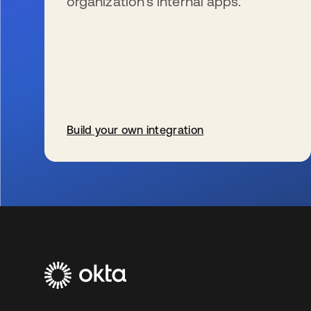
organization’s internal apps.
Build your own integration
wird in einer neuen Registerkarte geöffnet