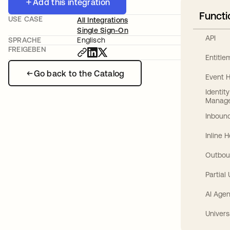
Add this integration
Functi
USE CASE
All Integrations
Single Sign-On
API
SPRACHE
Englisch
FREIGEBEN
Entitl
Go back to the Catalog
Event 
Identit
Manag
Inbound
Inline 
Outbou
Partial
AI Agen
Univers