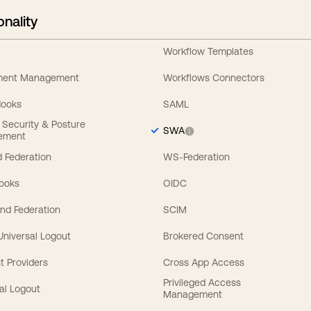
onality
Workflow Templates
ement Management
Workflows Connectors
Hooks
SAML
y Security & Posture
SWA
ement
 Federation
WS-Federation
Hooks
OIDC
nd Federation
SCIM
 Universal Logout
Brokered Consent
t Providers
Cross App Access
Privileged Access
al Logout
Management