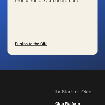
thousands of Okta customers.
Publish to the OIN
wird in einer neuen Registerkarte geöffnet
Ihr Start mit Okta
Okta Platform