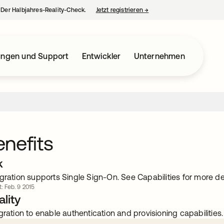
– Der Halbjahres-Reality-Check.
Jetzt registrieren
→
wird in einer neuen Regist
ungen und Support
Entwickler
Unternehmen
nefits
k
gration supports Single Sign-On. See Capabilities for more det
t: Feb. 9 2015
lity
gration to enable authentication and provisioning capabilities.