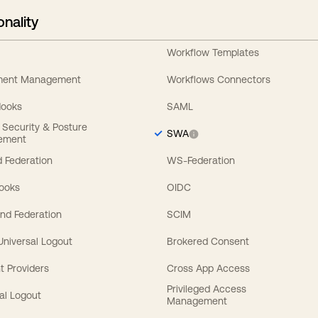
onality
Workflow Templates
ement Management
Workflows Connectors
Hooks
SAML
y Security & Posture
SWA
ement
 Federation
WS-Federation
Hooks
OIDC
nd Federation
SCIM
 Universal Logout
Brokered Consent
t Providers
Cross App Access
Privileged Access
al Logout
Management