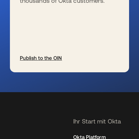
thousands of Okta customers.
Publish to the OIN
wird in einer neuen Registerkarte geöffnet
Ihr Start mit Okta
Okta Platform