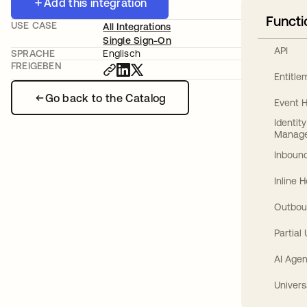
Add this integration
Functi
USE CASE
All Integrations
Single Sign-On
API
SPRACHE
Englisch
FREIGEBEN
Entitl
Go back to the Catalog
Event 
Identit
Manag
Inbound
Inline 
Outbou
Partial
AI Agen
Univers