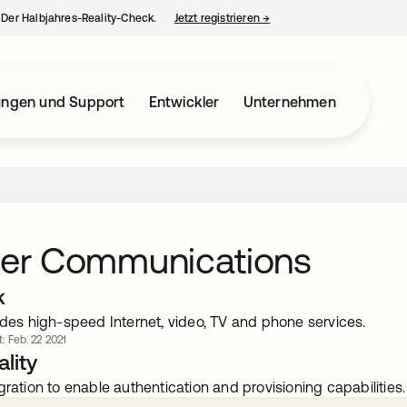
– Der Halbjahres-Reality-Check.
Jetzt registrieren
→
wird in einer neuen Regist
ungen und Support
Entwickler
Unternehmen
ier Communications
k
ides high-speed Internet, video, TV and phone services.
t: Feb. 22 2021
lity
gration to enable authentication and provisioning capabilities.