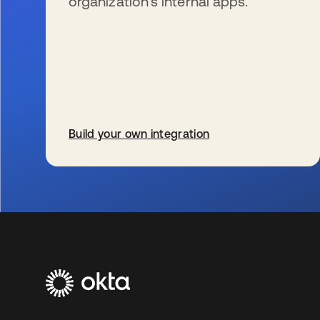
organization’s internal apps.
Build your own integration
wird in einer neuen Registerkarte geöffnet