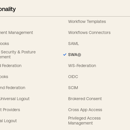
onality
Workflow Templates
ement Management
Workflows Connectors
Hooks
SAML
y Security & Posture
SWA
ement
 Federation
WS-Federation
Hooks
OIDC
nd Federation
SCIM
 Universal Logout
Brokered Consent
t Providers
Cross App Access
Privileged Access
al Logout
Management