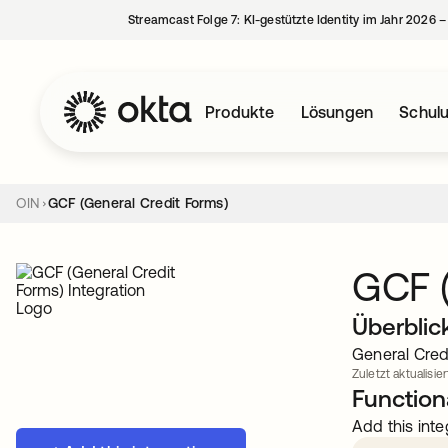
Streamcast Folge 7: KI-gestützte Identity im Jahr 2026 
Produkte
Lösungen
Schul
OIN
GCF (General Credit Forms)
GCF (
Überblic
General Credi
Zuletzt aktualisiert
Functiona
Add this inte