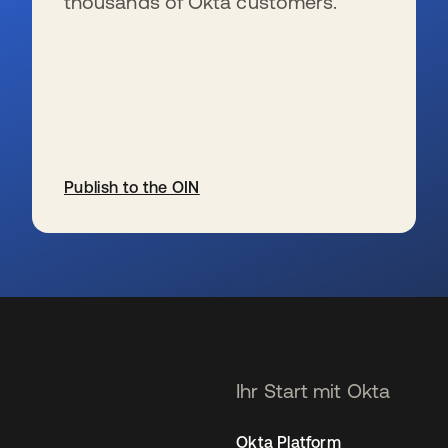
thousands of Okta customers.
Publish to the OIN
wird in einer neuen Registerkarte geöffnet
Ihr Start mit Okta
Okta Platform