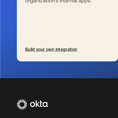
organization’s internal apps.
Build your own integration
wird in einer neuen Registerkarte geöffnet