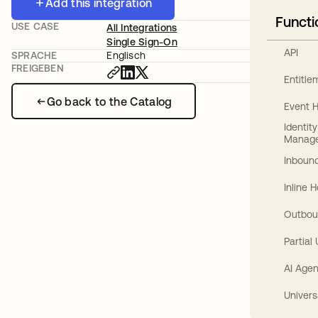
Add this integration
Functi
USE CASE
All Integrations
Single Sign-On
API
SPRACHE
Englisch
FREIGEBEN
Entitl
Go back to the Catalog
Event 
Identit
Manag
Inbound
Inline 
Outbou
Partial
AI Agen
Univers