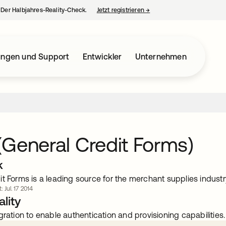
– Der Halbjahres-Reality-Check.
Jetzt registrieren
→
wird in einer neuen Regist
ungen und Support
Entwickler
Unternehmen
General Credit Forms)
k
t Forms is a leading source for the merchant supplies industr
: Jul. 17 2014
lity
gration to enable authentication and provisioning capabilities.