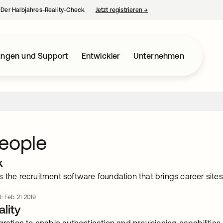
– Der Halbjahres-Reality-Check.
Jetzt registrieren
→
wird in einer neuen Regist
ungen und Support
Entwickler
Unternehmen
eople
k
 the recruitment software foundation that brings career sites
t: Feb. 21 2019
lity