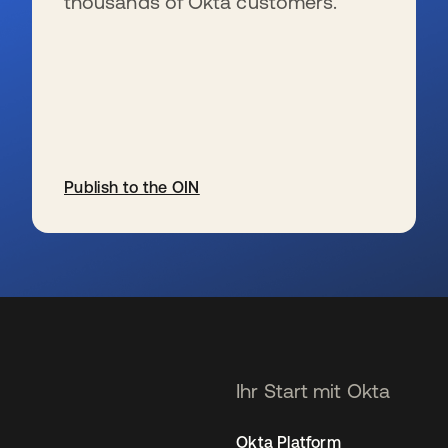
thousands of Okta customers.
Publish to the OIN
wird in einer neuen Registerkarte geöffnet
Ihr Start mit Okta
Okta Platform