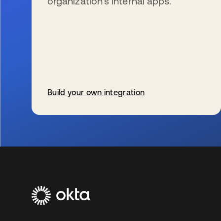
organization’s internal apps.
Build your own integration
wird in einer neuen Registerkarte geöffnet