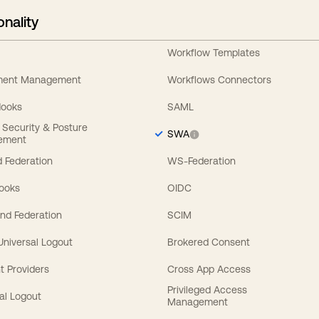
onality
Workflow Templates
ement Management
Workflows Connectors
Hooks
SAML
y Security & Posture
SWA
ement
 Federation
WS-Federation
Hooks
OIDC
nd Federation
SCIM
 Universal Logout
Brokered Consent
t Providers
Cross App Access
Privileged Access
al Logout
Management