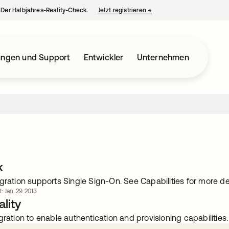
– Der Halbjahres-Reality-Check.
Jetzt registrieren
→
wird in einer neuen Regist
ungen und Support
Entwickler
Unternehmen
k
gration supports Single Sign-On. See Capabilities for more det
t: Jan. 29 2013
lity
gration to enable authentication and provisioning capabilities.