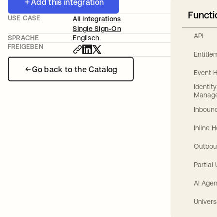
Add this integration
Functi
USE CASE
All Integrations
Single Sign-On
API
SPRACHE
Englisch
FREIGEBEN
Entitl
Go back to the Catalog
Event 
Identit
Manag
Inbound
Inline 
Outbou
Partial
AI Agen
Univers