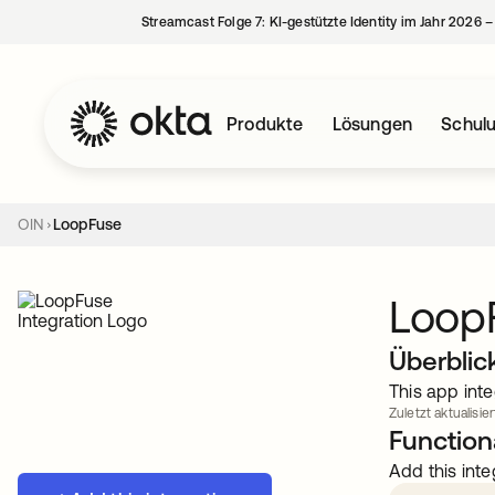
Streamcast Folge 7: KI-gestützte Identity im Jahr 2026 
Produkte
Lösungen
Schul
OIN
LoopFuse
Loop
Überblic
This app inte
Zuletzt aktualisier
Functiona
Add this inte