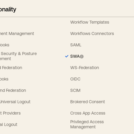
onality
Workflow Templates
ement Management
Workflows Connectors
Hooks
SAML
y Security & Posture
SWA
ement
 Federation
WS-Federation
Hooks
OIDC
nd Federation
SCIM
 Universal Logout
Brokered Consent
t Providers
Cross App Access
Privileged Access
al Logout
Management