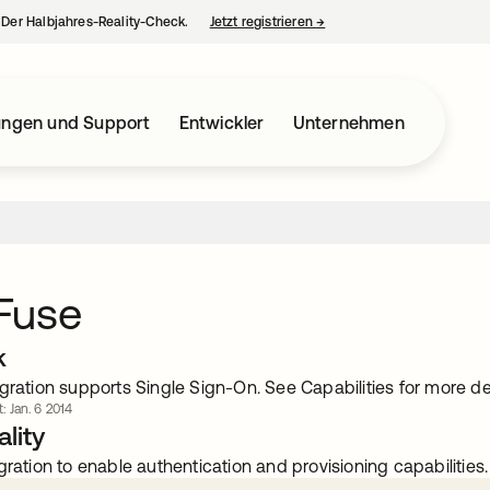
– Der Halbjahres-Reality-Check.
Jetzt registrieren
→
wird in einer neuen Regist
ungen und Support
Entwickler
Unternehmen
Fuse
k
gration supports Single Sign-On. See Capabilities for more det
t: Jan. 6 2014
lity
gration to enable authentication and provisioning capabilities.