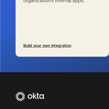
organization’s internal apps.
Build your own integration
wird in einer neuen Registerkarte geöffnet