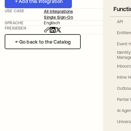
Add this integration
Functi
USE CASE
All Integrations
Single Sign-On
API
SPRACHE
Englisch
FREIGEBEN
Entitl
Go back to the Catalog
Event 
Identit
Manag
Inbound
Inline 
Outbou
Partial
AI Agen
Univers