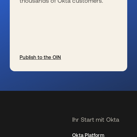
thousands of Okta customers.
Publish to the OIN
wird in einer neuen Registerkarte geöffnet
Ihr Start mit Okta
Okta Platform