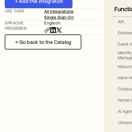
Add this integration
Functi
USE CASE
All Integrations
Single Sign-On
API
SPRACHE
Englisch
FREIGEBEN
Entitl
Go back to the Catalog
Event 
Identit
Manag
Inbound
Inline 
Outbou
Partial
AI Agen
Univers