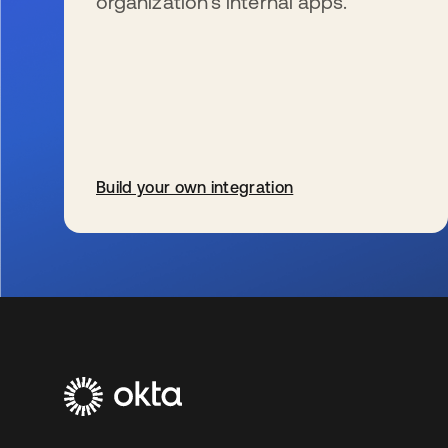
organization’s internal apps.
Build your own integration
wird in einer neuen Registerkarte geöffnet