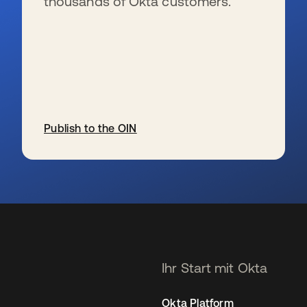
thousands of Okta customers.
Publish to the OIN
wird in einer neuen Registerkarte geöffnet
Ihr Start mit Okta
Okta Platform