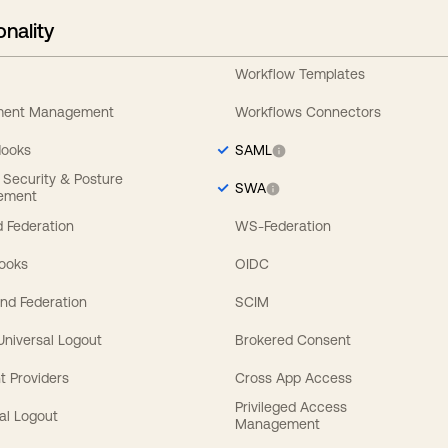
onality
Workflow Templates
ement Management
Workflows Connectors
Hooks
SAML
y Security & Posture
SWA
ement
 Federation
WS-Federation
Hooks
OIDC
nd Federation
SCIM
 Universal Logout
Brokered Consent
t Providers
Cross App Access
Privileged Access
al Logout
Management