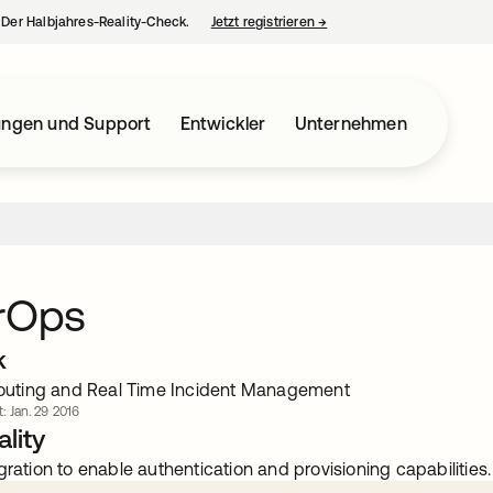
– Der Halbjahres-Reality-Check.
Jetzt registrieren
→
wird in einer neuen Regist
ungen und Support
Entwickler
Unternehmen
orOps
k
 Routing and Real Time Incident Management
t: Jan. 29 2016
lity
gration to enable authentication and provisioning capabilities.