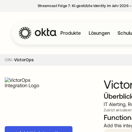
Streamcast Folge 7: KI-gestützte Identity im Jahr 2026 
Produkte
Lösungen
Schul
OIN
VictorOps
Vict
Überblic
IT Alerting,
Zuletzt aktualisier
Functiona
Add this inte