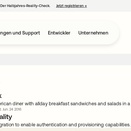
– Der Halbjahres-Reality-Check.
Jetzt registrieren
→
wird in einer neuen Regist
ungen und Support
Entwickler
Unternehmen
y
k
ican diner with allday breakfast sandwiches and salads in 
t: Jun. 24 2016
lity
gration to enable authentication and provisioning capabilities.