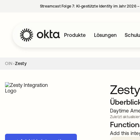
Streamcast Folge 7: KI-gestützte Identity im Jahr 2026 
Produkte
Lösungen
Schul
OIN
Zesty
Zest
Überblic
Daytime Amer
Zuletzt aktualisier
Functiona
Add this inte