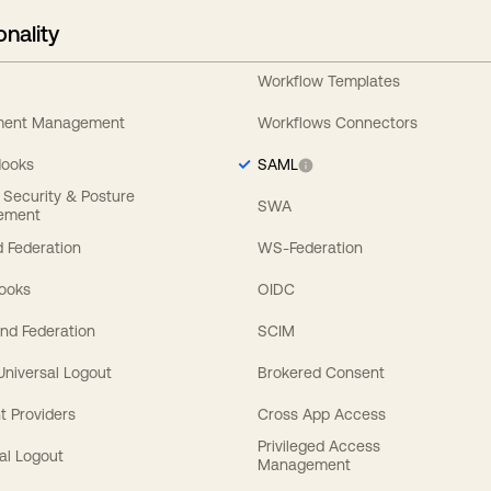
onality
Workflow Templates
ement Management
Workflows Connectors
Hooks
SAML
y Security & Posture
SWA
ement
 Federation
WS-Federation
Hooks
OIDC
nd Federation
SCIM
 Universal Logout
Brokered Consent
t Providers
Cross App Access
Privileged Access
al Logout
Management