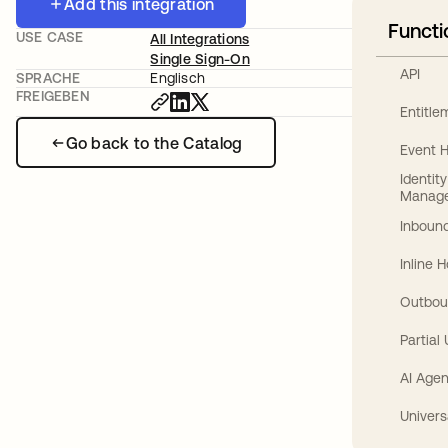
Add this integration
Functi
USE CASE
All Integrations
Single Sign-On
API
SPRACHE
Englisch
FREIGEBEN
Entitl
Go back to the Catalog
Event 
Identit
Manag
Inbound
Inline 
Outbou
Partial
AI Agen
Univers