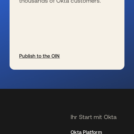
thousands of Okta customers.
Publish to the OIN
wird in einer neuen Registerkarte geöffnet
Ihr Start mit Okta
Okta Platform