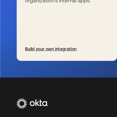
organization’s internal apps.
Build your own integration
wird in einer neuen Registerkarte geöffnet