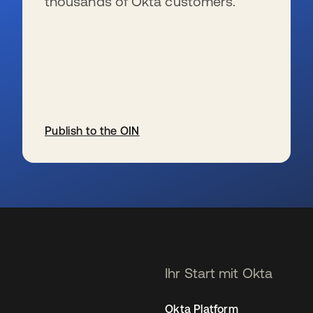
thousands of Okta customers.
Publish to the OIN
wird in einer neuen Registerkarte geöffnet
Ihr Start mit Okta
Okta Platform