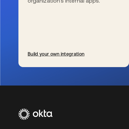
organization’s internal apps.
Build your own integration
wird in einer neuen Registerkarte geöffnet