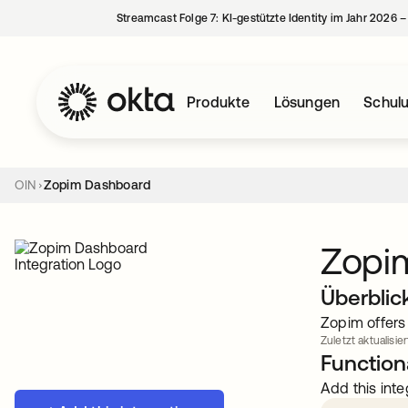
Streamcast Folge 7: KI-gestützte Identity im Jahr 2026 
Produkte
Lösungen
Schul
OIN
Zopim Dashboard
Zopi
Überblic
Zopim offers 
Zuletzt aktualisie
Functiona
Add this inte