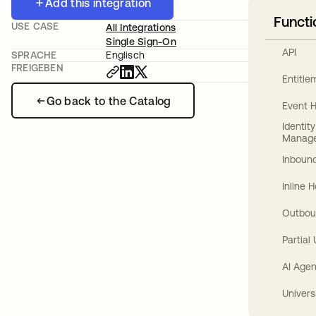
Add this integration
Functi
USE CASE
All Integrations
Single Sign-On
API
SPRACHE
Englisch
FREIGEBEN
Entitl
Go back to the Catalog
Event 
Identit
Manag
Inbound
Inline 
Outbou
Partial
AI Agen
Univers