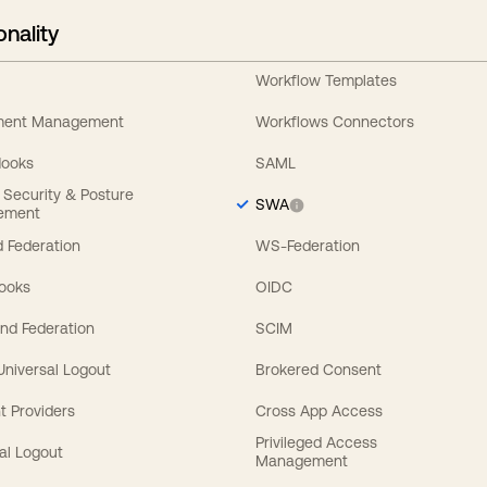
onality
Workflow Templates
ement Management
Workflows Connectors
Hooks
SAML
y Security & Posture
SWA
ement
 Federation
WS-Federation
Hooks
OIDC
nd Federation
SCIM
 Universal Logout
Brokered Consent
t Providers
Cross App Access
Privileged Access
al Logout
Management