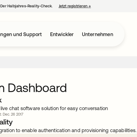
– Der Halbjahres-Reality-Check.
Jetzt registrieren
→
wird in einer neuen Regist
ungen und Support
Entwickler
Unternehmen
m Dashboard
k
live chat software solution for easy conversation
rt: Dec. 26 2017
lity
gration to enable authentication and provisioning capabilities.