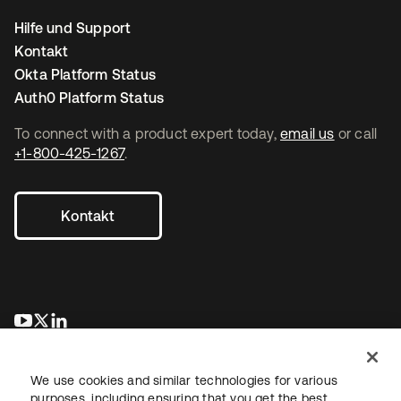
Hilfe und Support
Kontakt
Okta Platform Status
Auth0 Platform Status
To connect with a product expert today,
email us
or call
+1-800-425-1267
.
Kontakt
wird in einer neuen Registerkarte geöffnet
wird in einer neuen Registerkarte geöffnet
wird in einer neuen Registerkarte geöffnet
We use cookies and similar technologies for various
purposes, including ensuring that you get the best