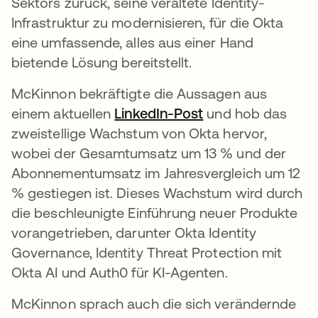
Sektors zurück, seine veraltete Identity-
Infrastruktur zu modernisieren, für die Okta
eine umfassende, alles aus einer Hand
bietende Lösung bereitstellt.
McKinnon bekräftigte die Aussagen aus
einem aktuellen
LinkedIn-Post
wird in einer neu
und hob das
zweistellige Wachstum von Okta hervor,
wobei der Gesamtumsatz um 13 % und der
Abonnementumsatz im Jahresvergleich um 12
% gestiegen ist. Dieses Wachstum wird durch
die beschleunigte Einführung neuer Produkte
vorangetrieben, darunter Okta Identity
Governance, Identity Threat Protection mit
Okta AI und Auth0 für KI-Agenten.
McKinnon sprach auch die sich verändernde