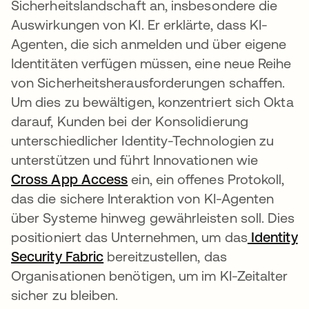
Sicherheitslandschaft an, insbesondere die
Auswirkungen von KI. Er erklärte, dass KI-
Agenten, die sich anmelden und über eigene
Identitäten verfügen müssen, eine neue Reihe
von Sicherheitsherausforderungen schaffen.
Um dies zu bewältigen, konzentriert sich Okta
darauf, Kunden bei der Konsolidierung
unterschiedlicher Identity-Technologien zu
unterstützen und führt Innovationen wie
Cross App Access
wird in einer neuen Registerk
ein, ein offenes Protokoll,
das die sichere Interaktion von KI-Agenten
über Systeme hinweg gewährleisten soll. Dies
positioniert das Unternehmen, um das
Identity
Security Fabric
wird in einer neuen Registerkart
bereitzustellen, das
Organisationen benötigen, um im KI-Zeitalter
sicher zu bleiben.