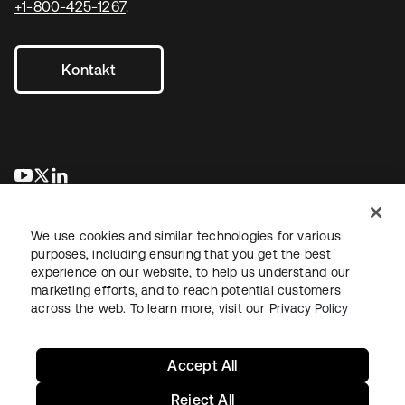
+1-800-425-1267
.
Kontakt
wird in einer neuen Registerkarte geöffnet
wird in einer neuen Registerkarte geöffnet
wird in einer neuen Registerkarte geöffnet
We use cookies and similar technologies for various
purposes, including ensuring that you get the best
experience on our website, to help us understand our
marketing efforts, and to reach potential customers
across the web. To learn more, visit our
Privacy Policy
Recht
Datenschutzrichtlinie
Nutzungsbedingungen
Sicherheit
Sitemap
Cookie-Einstellungen
Ihre Datenschutzoptionen
Accept All
Reject All