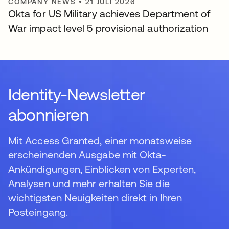
COMPANY NEWS
•
21 JULI 2026
Okta for US Military achieves Department of
War impact level 5 provisional authorization
Identity-Newsletter
abonnieren
Mit Access Granted, einer monatsweise
erscheinenden Ausgabe mit Okta-
Ankündigungen, Einblicken von Experten,
Analysen und mehr erhalten Sie die
wichtigsten Neuigkeiten direkt in Ihren
Posteingang.