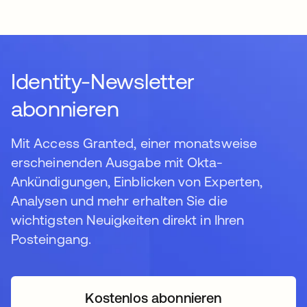
Identity-Newsletter
abonnieren
Mit Access Granted, einer monatsweise
erscheinenden Ausgabe mit Okta-
Ankündigungen, Einblicken von Experten,
Analysen und mehr erhalten Sie die
wichtigsten Neuigkeiten direkt in Ihren
Posteingang.
Kostenlos abonnieren
wird in einer neuen Regi