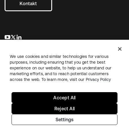
Kontakt
wird in einer neuen Registerkarte geöffnet
wird in einer neuen Registerkarte geöffnet
wird in einer neuen Registerkarte geöffnet
We use cookies and similar technologies for various
purposes, including ensuring that you get the best
experience on our website, to help us understand our
marketing efforts, and to reach potential customers
across the web. To learn more, visit our
Privacy Policy
Recht
Datenschutzrichtlinie
Nutzungsbedingungen
Sicherheit
Sitemap
Cookie-Einstellungen
Ihre Datenschutzoptionen
Accept All
Reject All
Settings
Copyright © 2026 Okta. Alle Rechte vorbehalten.