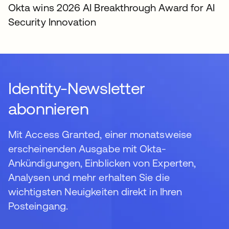
Okta wins 2026 AI Breakthrough Award for AI
Security Innovation
Identity-Newsletter
abonnieren
Mit Access Granted, einer monatsweise
erscheinenden Ausgabe mit Okta-
Ankündigungen, Einblicken von Experten,
Analysen und mehr erhalten Sie die
wichtigsten Neuigkeiten direkt in Ihren
Posteingang.