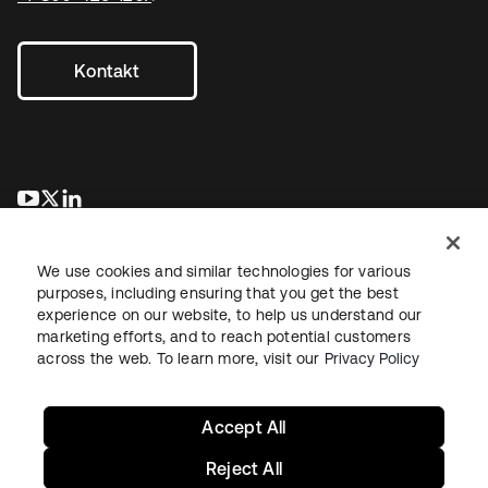
Kontakt
wird in einer neuen Registerkarte geöffnet
wird in einer neuen Registerkarte geöffnet
wird in einer neuen Registerkarte geöffnet
We use cookies and similar technologies for various
purposes, including ensuring that you get the best
experience on our website, to help us understand our
marketing efforts, and to reach potential customers
across the web. To learn more, visit our
Privacy Policy
Recht
Datenschutzrichtlinie
Nutzungsbedingungen
Sicherheit
Sitemap
Cookie-Einstellungen
Ihre Datenschutzoptionen
Accept All
Reject All