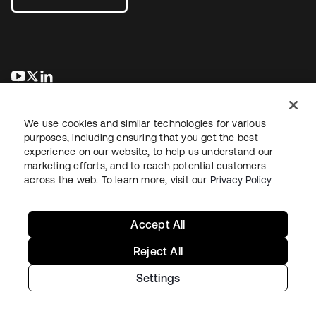
wird in einer neuen Registerkarte geöffnet
wird in einer neuen Registerkarte geöffnet
wird in einer neuen Registerkarte geöffnet
We use cookies and similar technologies for various
purposes, including ensuring that you get the best
experience on our website, to help us understand our
marketing efforts, and to reach potential customers
across the web. To learn more, visit our
Privacy Policy
Recht
Datenschutzrichtlinie
Nutzungsbedingungen
Sicherheit
Sitemap
Cookie-Einstellungen
Ihre Datenschutzoptionen
Accept All
Reject All
Settings
Copyright © 2026 Okta. Alle Rechte vorbehalten.