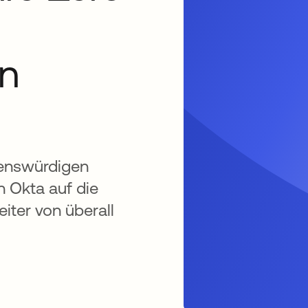
ln
uenswürdigen
 Okta auf die
iter von überall