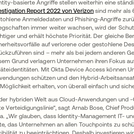
ntity-basierte Angriffe stellen weiterhin eine stä
estigation Report 2022 von Verizon
wird in einer 
sind mehr als 
tohlene Anmeldedaten und Phishing-Angriffe zur
egschaften immer weiter wachsen, wird der Schutz
htiger und erhält höchste Priorität. Der gleiche B
herheitsvorfälle auf verlorene oder gestohlene 
ückzuführen sind – mehr als bei jedem anderen Ger
sem Grund verlagern Unternehmen ihren Fokus auf
äteidentitäten. Mit Okta Device Access können U
endungen schützen und den Hybrid-Arbeitsansatz
 Möglichkeit erhalten, von überall einfach und siche
 der hybriden Welt aus Cloud-Anwendungen und -Ger
te Verteidigungslinie“, sagt Arnab Bose, Chief Prod
a. „Wir glauben, dass Identity-Management IT- un
lte, das Unternehmen an allen Touchpoints zu schü
xibilität zu beeinträchtigen. Deshalb investieren wir