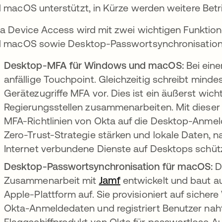
 macOS unterstützt, in Kürze werden weitere Betr
a Device Access wird mit zwei wichtigen Funktio
 macOS sowie Desktop-Passwortsynchronisation
Desktop-MFA für Windows und macOS:
Bei eine
anfällige Touchpoint. Gleichzeitig schreibt mind
Gerätezugriffe MFA vor. Dies ist ein äußerst wich
Regierungsstellen zusammenarbeiten. Mit dieser
MFA-Richtlinien von Okta auf die Desktop-Anmel
Zero-Trust-Strategie stärken und lokale Daten,
Internet verbundene Dienste auf Desktops schüt
Desktop-Passwortsynchronisation für macOS:
D
Zusammenarbeit mit
Jamf
entwickelt und baut au
Apple-Plattform auf. Sie provisioniert auf siche
Okta-Anmeldedaten und registriert Benutzer naht
Flaggschiffprodukt von Okta für passwortlose Aut