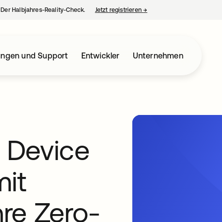
– Der Halbjahres-Reality-Check.
Jetzt registrieren
→
wird in einer neuen Regist
ungen und Support
Entwickler
Unternehmen
a Device
mit
re Zero-