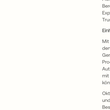
Ber
Exp
Tru
Ein
Mit
den
Ger
Pro
Aut
mit
kön
Okt
und
Bes