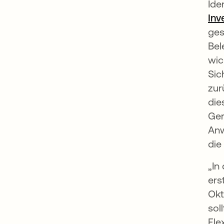
Ide
Inv
ges
Bel
wic
Sic
zur
die
Ger
Anw
die
„In
ers
Okt
sol
Fle