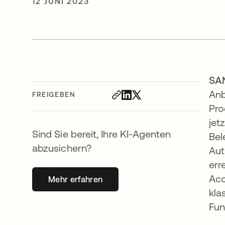
12 JUNI 2023
SAN
Anb
FREIGEBEN
Pro
jet
Sind Sie bereit, Ihre KI-Agenten
Bel
abzusichern?
Aut
err
Acc
Mehr erfahren
wird in einer neuen Registerkarte geöff
kla
Fun