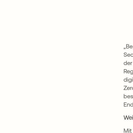
„Be
Sec
der
Reg
dig
Zer
bes
End
Wei
Mit