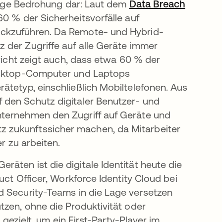
ndige Bedrohung dar: Laut dem
Data Breach
neuen Registerkarte geöffnet
60 % der Sicherheitsvorfälle auf
ückzuführen. Da Remote- und Hybrid-
 der Zugriffe auf alle Geräte immer
ericht zeigt auch, dass etwa 60 % der
Desktop-Computer und Laptops
ätetyp, einschließlich Mobiltelefonen. Aus
 den Schutz digitaler Benutzer- und
nternehmen den Zugriff auf Geräte und
 zukunftssicher machen, da Mitarbeiter
r zu arbeiten.
äten ist die digitale Identität heute die
uct Officer, Workforce Identity Cloud bei
d Security-Teams in die Lage versetzen
tzen, ohne die Produktivität oder
 gezielt, um ein First-Party-Player im