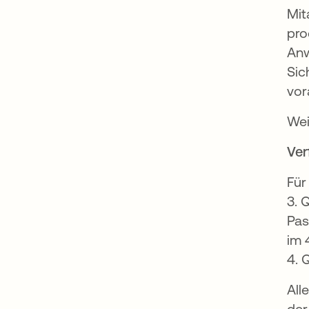
Mit
pro
Anw
Sic
vor
Wei
Ver
Für
3. 
Pas
im 
4. 
All
der