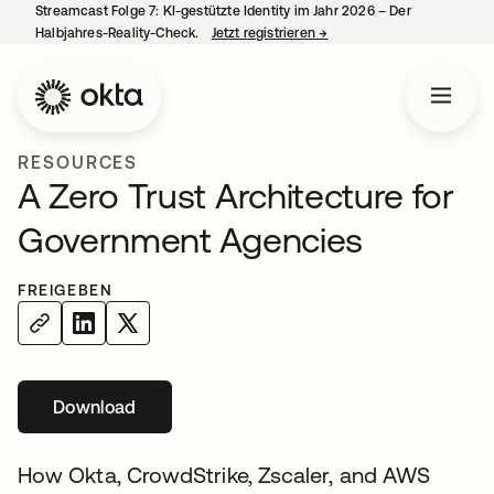
Streamcast Folge 7: KI-gestützte Identity im Jahr 2026 – Der
Halbjahres-Reality-Check.
Jetzt registrieren
→
wird in einer neuen Regist
RESOURCES
A Zero Trust Architecture for
Government Agencies
FREIGEBEN
Download
wird in einer neuen Registerkarte geöffnet
How Okta, CrowdStrike, Zscaler, and AWS