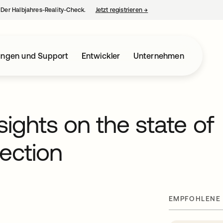
– Der Halbjahres-Reality-Check.
Jetzt registrieren
→
wird in einer neuen Regist
ungen und Support
Entwickler
Unternehmen
sights on the state of
ection
t
EMPFOHLENE