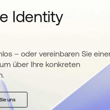
e Identity
nlos – oder vereinbaren Sie eine
um über Ihre konkreten
n.
rte geöffnet
Sie uns