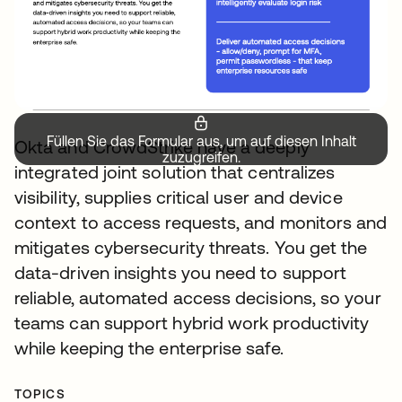
Füllen Sie das Formular aus, um auf diesen Inhalt
Okta and CrowdStrike have a deeply
zuzugreifen.
integrated joint solution that centralizes
visibility, supplies critical user and device
context to access requests, and monitors and
mitigates cybersecurity threats. You get the
data-driven insights you need to support
reliable, automated access decisions, so your
teams can support hybrid work productivity
while keeping the enterprise safe.
TOPICS