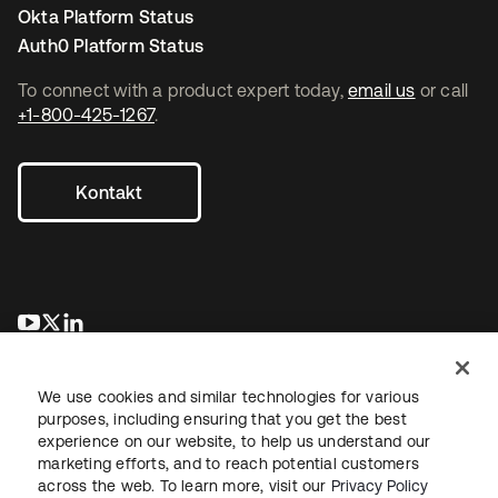
Okta Platform Status
Auth0 Platform Status
To connect with a product expert today,
email us
or call
+1-800-425-1267
.
Kontakt
wird in einer neuen Registerkarte geöffnet
wird in einer neuen Registerkarte geöffnet
wird in einer neuen Registerkarte geöffnet
We use cookies and similar technologies for various
purposes, including ensuring that you get the best
experience on our website, to help us understand our
marketing efforts, and to reach potential customers
across the web. To learn more, visit our
Privacy Policy
Recht
Datenschutzrichtlinie
Nutzungsbedingungen
Sicherheit