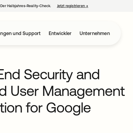
– Der Halbjahres-Reality-Check.
Jetzt registrieren
→
wird in einer neuen Regist
ungen und Support
Entwickler
Unternehmen
End Security and
ted User Management
ation for Google