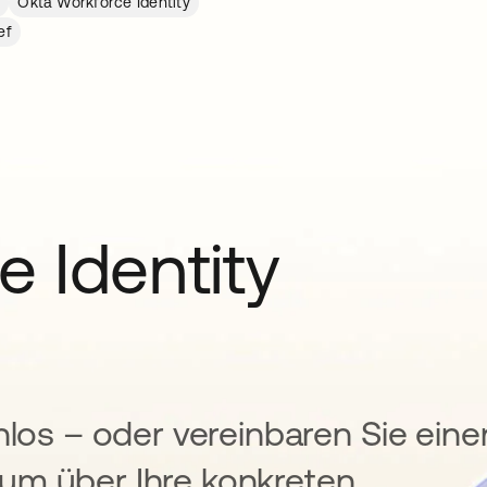
s
Okta Workforce Identity
ef
e Identity
nlos – oder vereinbaren Sie eine
um über Ihre konkreten