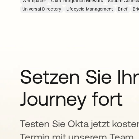
Whitepaper
Okta Integration Network
Secure Acces
Universal Directory
Lifecycle Management
Brief
Bri
Setzen Sie Ihr
Journey fort
Testen Sie Okta jetzt koste
Termin mit unserem Team, 