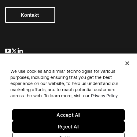
Kontakt
wird in einer neuen Registerkarte geöffnet
wird in einer neuen Registerkarte geöffnet
wird in einer neuen Registerkarte geöffnet
We use cookies and similar technologies for various
purposes, including ensuring that you get the best
experience on our website, to help us understand our
marketing efforts, and to reach potential customers
across the web. To learn more, visit our
Privacy Policy
Recht
Datenschutzrichtlinie
Nutzungsbedingungen
Sicherheit
Sitemap
Cookie-Einstellungen
Ihre Datenschutzoptionen
Accept All
Reject All